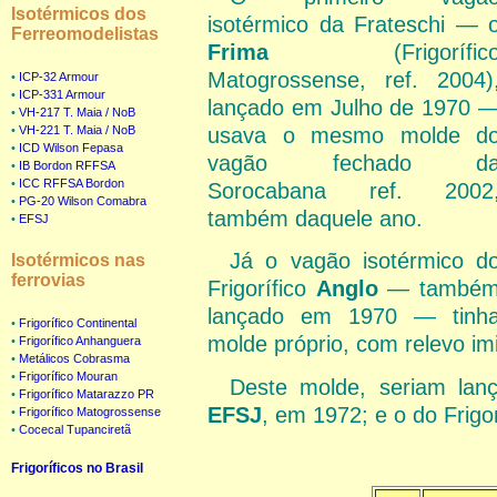
Isotérmicos dos
isotérmico da Frateschi — 
Ferreomodelistas
Frima
(Frigorífic
Matogrossense, ref. 2004)
•
ICP-32 Armour
•
ICP-331 Armour
lançado em Julho de 1970 
•
VH-217 T. Maia / NoB
•
VH-221 T. Maia / NoB
usava o mesmo molde d
•
ICD Wilson Fepasa
vagão fechado d
•
IB Bordon RFFSA
•
ICC RFFSA Bordon
Sorocabana ref. 2002
•
PG-20 Wilson Comabra
também daquele ano.
•
EFSJ
Já o vagão isotérmico d
Isotérmicos nas
ferrovias
Frigorífico
Anglo
— també
lançado em 1970 — tinh
•
Frigorífico Continental
molde próprio, com relevo im
•
Frigorífico Anhanguera
•
Metálicos Cobrasma
•
Frigorífico Mouran
Deste molde, seriam lan
•
Frigorífico Matarazzo PR
EFSJ
, em 1972; e o do Frigo
•
Frigorífico Matogrossense
•
Cocecal Tupanciretã
Frigoríficos no Brasil