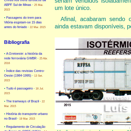
seriam vendidos isoladament
Christi nos trens turísticos da
ABPF Sul de Minas
-
25 Mai.
um lote único.
2015
•
Passagens do trem para
Afinal, acabaram sendo 
Vitória esgotam-se 15 dias
ainda estavam disponíveis, p
antes do feriado
-
22 Mar. 2015
Bibliografia
•
A
Gretoeste
: a história da
rede ferroviária GWBR
-
25 Abr.
2016
•
Índice das revistas Centro-
Oeste (1984-1995)
-
13 Set.
2015
•
Tudo é passageiro
-
16 Jul.
2015
•
The tramways of Brazil
-
22
Mar. 2015
•
História do transporte urbano
no Brasil
-
19 Mar. 2015
•
Regulamento de Circulação