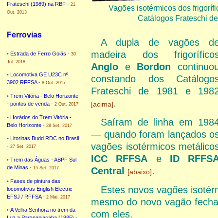
Frateschi (1989) na RBF
-
21
Vagões isotérmicos dos frigoríf
Out. 2013
Catálogos Frateschi d
Ferrovias
A dupla de vagões d
madeira dos frigorífico
•
Estrada de Ferro Goiás
-
30
Jul. 2018
Anglo
e
Bordon
continuo
•
Locomotiva GE U23C nº
constando dos Catálogo
3902 RFFSA
-
8 Out. 2017
Frateschi de 1981 e 198
•
Trem Vitória - Belo Horizonte
.
[acima]
- pontos de venda
-
2 Out. 2017
•
Horários do Trem Vitória -
Saíram de linha em 198
Belo Horizonte
-
28 Set. 2017
— quando foram lançados o
•
Litorinas Budd RDC no Brasil
vagões isotérmicos metálico
-
27 Set. 2017
ICC RFFSA
e
ID RFFS
•
Trem das Águas - ABPF Sul
de Minas
-
Central
.
15 Set. 2017
[abaixo]
•
Fases de pintura das
Estes novos vagões isotér
locomotivas English Electric
EFSJ / RFFSA
-
2 Mai. 2017
mesmo do novo vagão fechad
•
A Velha Senhora no trem da
com eles.
Luz a Paranapiacaba (1985)
-