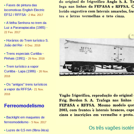
•
Fases de pintura das
locomotivas English Electric
EFSJ / RFFSA
-
2 Mai. 2017
•
A Velha Senhora no trem da
Luz a Paranapiacaba (1985)
-
22 Fev. 2017
•
Horários do Trem turístico S.
João del Rei
-
6 Dez. 2016
•
Trens especiais Curitiba -
Pinhais (1991)
-
29 Nov. 2016
•
Trem turístico a vapor
Curitiba - Lapa (1986)
-
26 Nov.
2016
•
Os “antigos” trens turísticos
a vapor da RFFSA
-
21 Nov.
2016
Ferreomodelismo
•
Backlight em maquetes de
ferreomodelismo
-
5 Nov. 2017
Os três vagões isoté
•
Luzes de 0,5 mm (fibra ótica)