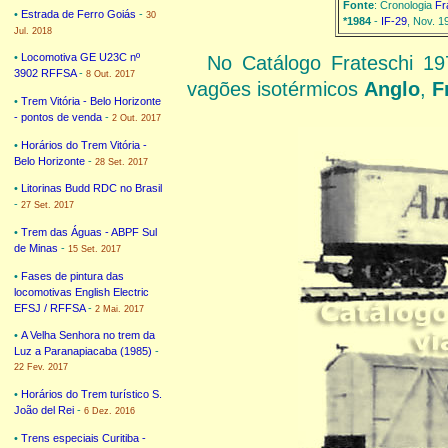
Fonte
: Cronologia
Fr
•
Estrada de Ferro Goiás
-
30
*1984
-
IF-29
, Nov. 1
Jul. 2018
•
Locomotiva GE U23C nº
No Catálogo Frateschi 1
3902 RFFSA
-
8 Out. 2017
vagões isotérmicos
Anglo
,
F
•
Trem Vitória - Belo Horizonte
- pontos de venda
-
2 Out. 2017
•
Horários do Trem Vitória -
Belo Horizonte
-
28 Set. 2017
•
Litorinas Budd RDC no Brasil
-
27 Set. 2017
•
Trem das Águas - ABPF Sul
de Minas
-
15 Set. 2017
•
Fases de pintura das
locomotivas English Electric
EFSJ / RFFSA
-
2 Mai. 2017
•
A Velha Senhora no trem da
Luz a Paranapiacaba (1985)
-
22 Fev. 2017
•
Horários do Trem turístico S.
João del Rei
-
6 Dez. 2016
•
Trens especiais Curitiba -