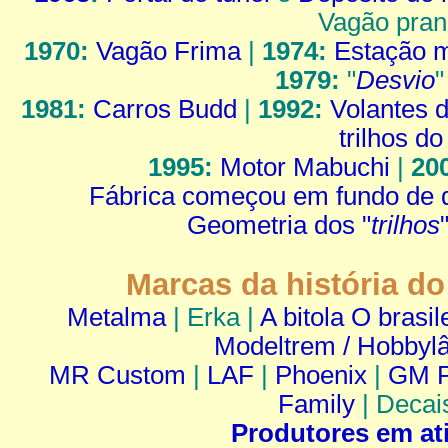
Vagão pran
1970:
Vagão Frima
|
1974:
Estação 
1979:
"
Desvio
"
1981:
Carros Budd
|
1992:
Volantes d
trilhos d
1995:
Motor Mabuchi
|
20
Fábrica começou em fundo de q
Geometria dos "
trilhos
Marcas da história do
Metalma
| Erka |
A bitola O brasil
Modeltrem / Hobbyl
MR Custom
|
LAF
|
Phoenix
|
GM P
Family
| Decai
Produtores em at