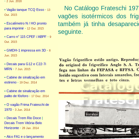
-
2 Jun. 2016
No Catálogo Frateschi 19
•
Vagão tanque TCQ Esso
-
13
vagões isotérmicos dos frig
Out. 2015
também já tinha desapareci
•
Escalímetro N / HO pronto
para imprimir
-
12 Out. 2015
seguinte.
•
Carro n° 115 CPEF / ABPF
-
9
Out. 2015
•
GMDH-1 impressa em 3D
-
8
Jun. 2015
•
Decais para G12 e C22-7i
MRN
-
7 Jun. 2015
•
Cabine de sinalização em
estireno
-
19 Dez. 2014
•
Cabine de sinalização em
palito de fósforo
-
17 Dez. 2014
•
O vagão Frima Frateschi de
1970
-
3 Jun. 2014
•
Decais Trem Rio Doce
|
Decais Trem Vitória-Belo
Horizonte
-
28 Jan. 2014
•
Alco FA1 e o lançamento