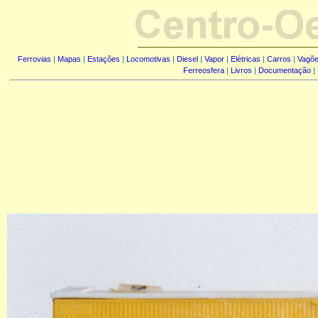
Ferrovias
|
Mapas
|
Estações
|
Locomotivas
|
Diesel
|
Vapor
|
Elétricas
|
Carros
|
Vagõ
Ferreosfera
|
Livros
|
Documentação
|