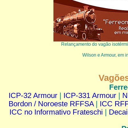
Relançamento do vagão isotérmic
Wilson e Armour, em im
Vagões
Ferr
ICP-32 Armour
|
ICP-331 Armour
|
N
Bordon / Noroeste RFFSA
|
ICC RFF
ICC no Informativo Frateschi
|
Decai