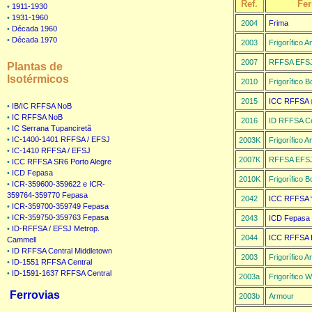
Ref.
Fe
•
1911-1930
•
1931-1960
2004
Frima
•
Década 1960
•
Década 1970
2003
Frigorífico A
2007
RFFSA EFS
Plantas de
Isotérmicos
2010
Frigorífico 
2015
ICC RFFSA
(
•
IB/IC RFFSA NoB
•
IC RFFSA NoB
2016
ID RFFSA Ce
•
IC Serrana Tupanciretã
•
IC-1400-1401 RFFSA / EFSJ
2003K
Frigorífico A
•
IC-1410 RFFSA / EFSJ
2007K
RFFSA EFSJ
•
ICC RFFSA SR6 Porto Alegre
•
ICD Fepasa
2010K
Frigorífico 
•
ICR-359600-359622 e ICR-
359764-359770 Fepasa
2042
ICC RFFSA “
•
ICR-359700-359749 Fepasa
•
ICR-359750-359763 Fepasa
2043
ICD Fepasa
•
ID-RFFSA / EFSJ Metrop.
2044
ICC RFFSA 
Cammell
•
ID RFFSA Central Middletown
2003
Frigorífico A
•
ID-1551 RFFSA Central
•
ID-1591-1637 RFFSA Central
2003a
Frigorífico W
Ferrovias
2003b
Armour