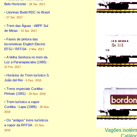
Belo Horizonte
-
28 Set. 2017
•
Litorinas Budd RDC no Brasil
-
27 Set. 2017
•
Trem das Águas - ABPF Sul
de Minas
-
15 Set. 2017
•
Fases de pintura das
locomotivas English Electric
EFSJ / RFFSA
-
2 Mai. 2017
•
A Velha Senhora no trem da
Luz a Paranapiacaba (1985)
-
22 Fev. 2017
•
Horários do Trem turístico S.
João del Rei
-
6 Dez. 2016
•
Trens especiais Curitiba -
Pinhais (1991)
-
29 Nov. 2016
•
Trem turístico a vapor
Curitiba - Lapa (1986)
-
26 Nov.
2016
•
Os “antigos” trens turísticos
a vapor da RFFSA
-
21 Nov.
Vagões isotér
2016
Catálog