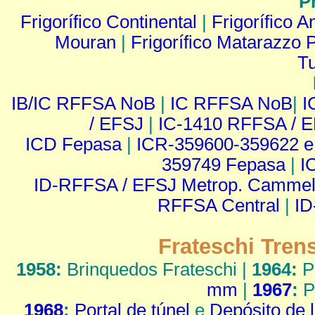
P
Frigorífico Continental
|
Frigorífico 
Mouran
|
Frigorífico Matarazzo 
Tu
IB/IC RFFSA NoB
|
IC RFFSA NoB
|
I
/ EFSJ
|
IC-1410 RFFSA / 
ICD Fepasa
|
ICR-359600-359622 e
359749 Fepasa
|
I
ID-RFFSA / EFSJ Metrop. Cammel
RFFSA Central
|
ID
Frateschi Trens
1958:
Brinquedos Frateschi |
1964:
Po
mm
|
1967
:
P
1968
:
Portal de túnel
e
Depósito de 