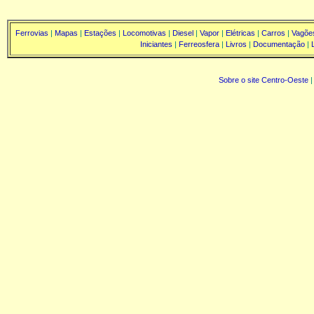
Ferrovias
|
Mapas
|
Estações
|
Locomotivas
|
Diesel
|
Vapor
|
Elétricas
|
Carros
|
Vagõe
Iniciantes
|
Ferreosfera
|
Livros
|
Documentação
|
Sobre o site Centro-Oeste