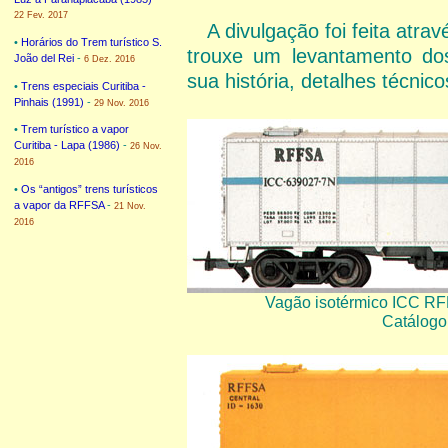
22 Fev. 2017
A divulgação foi feita atra
•
Horários do Trem turístico S.
trouxe um levantamento dos 
João del Rei
-
6 Dez. 2016
sua história, detalhes técnic
•
Trens especiais Curitiba -
Pinhais (1991)
-
29 Nov. 2016
•
Trem turístico a vapor
Curitiba - Lapa (1986)
-
26 Nov.
2016
•
Os “antigos” trens turísticos
a vapor da RFFSA
-
21 Nov.
2016
Vagão isotérmico ICC R
Catálogo