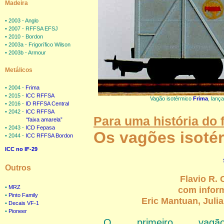
Madeira
• 2003 - Anglo
• 2007 - RFFSA EFSJ
• 2010 - Bordon
• 2003a - Frigorífico Wilson
• 2003b - Armour
Metálicos
• 2004 -
Frima
• 2015 -
ICC RFFSA
Vagão isotérmico
Frima
, lanç
• 2016 -
ID RFFSA Central
• 2042 -
ICC RFFSA
Para uma história do 
“faixa amarela”
• 2043 -
ICD Fepasa
Os vagões isotér
• 2044 -
ICC RFFSA Bordon
ICC no IF-29
Outros
Flavio R. 
•
MRZ
com inform
•
Pinto Family
Eric Mantuan, Juli
•
Decais VF-1
•
Pioneer
O primeiro vagã