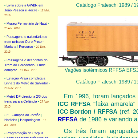
Catálogo Frateschi 1989 / 19
•
Livro sobre a GWBR em
João Pessoa e Recife
-
12 Mai.
2016
•
Museu Ferroviário de Natal
-
25 Abr. 2016
•
Passagens e calendário do
trem turístico Ouro Preto -
Mariana
|
Percurso
-
20 Dez.
2015
•
Passagens e descontos do
Trem do Corcovado
|
Onde
Vagões isotérmicos RFFSA EFSJ e
comprar
-
12 Dez. 2015
•
Estação Pirajá completa a
Catálogo Frateschi 1989 / 19
Linha 1 do Metrô de Salvador
-
28 Nov. 2015
Em 1996, foram lançados 
•
Metrô DF direciona 2/3 dos
trens para a Ceilândia
-
27 Ago.
ICC RFFSA
“faixa amarela” 
2015
ICC Bordon / RFFSA
(ref. 
•
EF Campos do Jordão
|
RFFSA
de 1986 e variando a
Horários
|
Hospedagem
-
15
Jul. 2015
Os três foram agrupad
•
Programação de Corpus