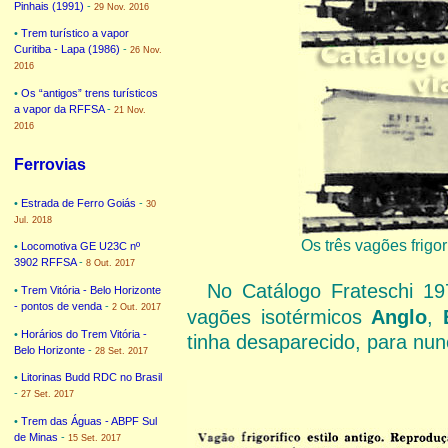
Pinhais (1991)
-
29 Nov. 2016
•
Trem turístico a vapor
Curitiba - Lapa (1986)
-
26 Nov.
2016
•
Os “antigos” trens turísticos
a vapor da RFFSA
-
21 Nov.
2016
Ferrovias
•
Estrada de Ferro Goiás
-
30
Jul. 2018
Os três vagões frigo
•
Locomotiva GE U23C nº
3902 RFFSA
-
8 Out. 2017
No Catálogo Frateschi 1
•
Trem Vitória - Belo Horizonte
- pontos de venda
-
2 Out. 2017
vagões isotérmicos
Anglo
,
•
Horários do Trem Vitória -
tinha desaparecido, para nun
Belo Horizonte
-
28 Set. 2017
•
Litorinas Budd RDC no Brasil
-
27 Set. 2017
•
Trem das Águas - ABPF Sul
de Minas
-
15 Set. 2017