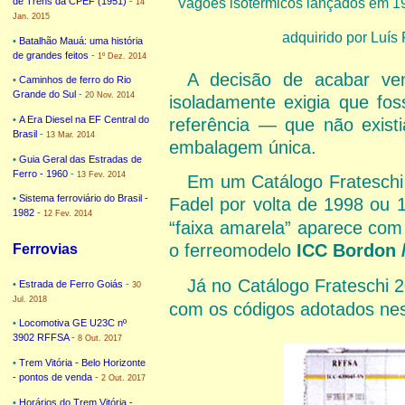
Vagões isotérmicos lançados em 19
de Trens da CPEF (1951)
-
14
Jan. 2015
adquirido por Luís
•
Batalhão Mauá: uma história
de grandes feitos
-
1º Dez. 2014
A decisão de acabar ve
•
Caminhos de ferro do Rio
Grande do Sul
-
20 Nov. 2014
isoladamente exigia que fo
•
A Era Diesel na EF Central do
referência — que não existi
Brasil
-
13 Mar. 2014
embalagem única.
•
Guia Geral das Estradas de
Ferro - 1960
-
13 Fev. 2014
Em um Catálogo Frateschi 
•
Sistema ferroviário do Brasil -
Fadel por volta de 1998 ou
1982
-
12 Fev. 2014
“faixa amarela” aparece com
o ferreomodelo
ICC Bordon 
Ferrovias
Já no Catálogo Frateschi 
•
Estrada de Ferro Goiás
-
30
Jul. 2018
com os códigos adotados nest
•
Locomotiva GE U23C nº
3902 RFFSA
-
8 Out. 2017
•
Trem Vitória - Belo Horizonte
- pontos de venda
-
2 Out. 2017
•
Horários do Trem Vitória -