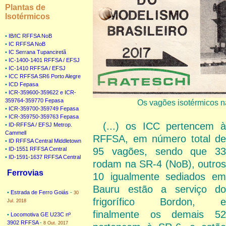
Plantas de
Isotérmicos
•
IB/IC RFFSA NoB
•
IC RFFSA NoB
•
IC Serrana Tupanciretã
•
IC-1400-1401 RFFSA / EFSJ
•
IC-1410 RFFSA / EFSJ
•
ICC RFFSA SR6 Porto Alegre
•
ICD Fepasa
•
ICR-359600-359622 e ICR-
359764-359770 Fepasa
Os vagões isotérmicos na
•
ICR-359700-359749 Fepasa
•
ICR-359750-359763 Fepasa
(...) os ICC pertencem à
•
ID-RFFSA / EFSJ Metrop.
Cammell
RFFSA, em número total de
•
ID RFFSA Central Middletown
95 vagões, sendo que 33
•
ID-1551 RFFSA Central
•
ID-1591-1637 RFFSA Central
rodam na SR-4 (NoB), outros
Ferrovias
10 igualmente sediados em
Bauru estão a serviço do
•
Estrada de Ferro Goiás
-
30
frigorífico Bordon, e
Jul. 2018
finalmente os demais 52
•
Locomotiva GE U23C nº
3902 RFFSA
-
8 Out. 2017