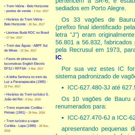
pertencem à SR-6, e estão
•
Trem Vitória - Belo Horizonte
sediados em Porto Alegre.
- pontos de venda
-
2 Out. 2017
Os 33 vagões de Bauru
•
Horários do Trem Vitória -
Belo Horizonte
-
28 Set. 2017
(prefixo final identificado pela
•
Litorinas Budd RDC no Brasil
letra "J") eram originalment
-
27 Set. 2017
56.801 a 56.832, fabricado
•
Trem das Águas - ABPF Sul
pela Recrusul em 1973, par
de Minas
-
15 Set. 2017
IC
.
•
Fases de pintura das
locomotivas English Electric
Por sua vez estes IC fo
EFSJ / RFFSA
-
2 Mai. 2017
sistema padronizado de vagõ
•
A Velha Senhora no trem da
Luz a Paranapiacaba (1985)
-
ICC-627.480-3J até 627.
22 Fev. 2017
•
Horários do Trem turístico S.
Os 10 vagões de Bauru a 
João del Rei
-
6 Dez. 2016
renumerados para:
•
Trens especiais Curitiba -
Pinhais (1991)
-
29 Nov. 2016
ICC-627.470-6J a ICC-6
•
Trem turístico a vapor
Curitiba - Lapa (1986)
-
26 Nov.
apresentando pequenas d
2016