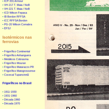
•
ICP-331 Armour
•
VH-217 T. Maia / NoB
•
VH-221 T. Maia / NoB
•
ICD Wilson Fepasa
•
IB Bordon RFFSA
•
ICC RFFSA Bordon
•
PG-20 Wilson Comabra
•
EFSJ
Isotérmicos nas
ferrovias
•
Frigorífico Continental
•
Frigorífico Anhanguera
•
Metálicos Cobrasma
•
Frigorífico Mouran
•
Frigorífico Matarazzo PR
•
Frigorífico Matogrossense
•
Cocecal Tupanciretã
Frigoríficos no Brasil
•
1911-1930
•
1931-1960
•
Década 1960
•
Década 1970