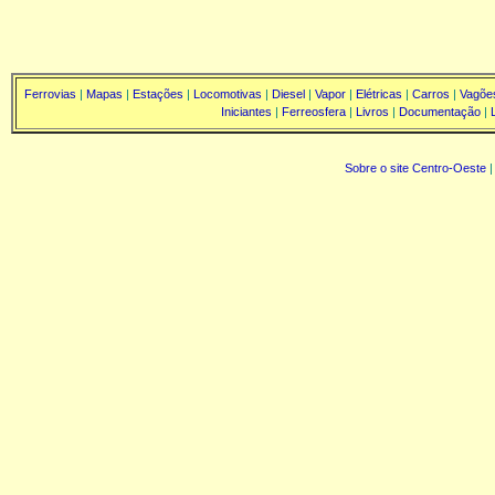
Ferrovias
|
Mapas
|
Estações
|
Locomotivas
|
Diesel
|
Vapor
|
Elétricas
|
Carros
|
Vagõe
Iniciantes
|
Ferreosfera
|
Livros
|
Documentação
|
Sobre o site Centro-Oeste