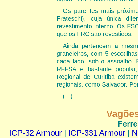
Os parentes mais próxim
Frateschi), cuja única dif
revestimento interno. Os FS
que os FRC são revestidos.
Ainda pertencem à mesma
graneleiros, com 5 escotilha
cada lado, sob o assoalho. E
RFFSA é bastante popular,
Regional de Curitiba exis
regionais, como Salvador, Por
(...)
Vagões
Ferr
ICP-32 Armour
|
ICP-331 Armour
|
N