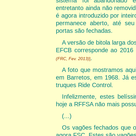
sistema foi abandonado e 
entretanto ainda não removid
é agora introduzido por intei
permanece aberto, até seu 
portas são fechadas.
A versão de bitola larga do
EFCB corresponde ao 2016 
.
(FRC, Fev. 2013)
]
A foto que mostramos aqui f
em Barretos, em 1968. Já es
truques Ride Control.
Infelizmente, estes belís
hoje a RFFSA não mais possui f
(...)
Os vagões fechados que o
agora FSC. Estes são vagões