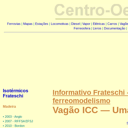
Ferrovias
|
Mapas
|
Estações
|
Locomotivas
|
Diesel
|
Vapor
|
Elétricas
|
Carros
|
Vagõ
Ferreosfera
|
Livros
|
Documentação
|
Isotérmicos
Informativo Frateschi 
Frateschi
ferreomodelismo
Madeira
Vagão ICC — Uma 
• 2003 - Anglo
• 2007 - RFFSA EFSJ
• 2010 - Bordon