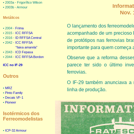
• 2003a - Frigorífico Wilson
Informat
• 2003b - Armour
Nov. 
Metálicos
O lançamento dos ferreomodelos
• 2004 -
Frima
acompanhado de um precioso l
• 2015 -
ICC RFFSA
• 2016 -
ID RFFSA Central
de protótipos nas ferrovias br
• 2042 -
ICC RFFSA
importante para quem começa a 
“faixa amarela”
• 2043 -
ICD Fepasa
Observe que a reforma desses
• 2044 -
ICC RFFSA Bordon
parece ter sido o último inve
ICC no IF-29
ferrovias.
Outros
O IF-29 também anunciava a r
•
MRZ
linha de produção.
•
Pinto Family
•
Decais VF-1
•
Pioneer
Isotérmicos dos
Ferreomodelistas
•
ICP-32 Armour