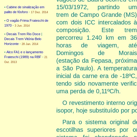
15/03/1972, partindo um
•
Cabine de sinalização em
palito de fósforo
-
17 Dez. 2014
trem de Campo Grande (MS)
•
O vagão Frima Frateschi de
com dois ICC intercalados à
1970
-
3 Jun. 2014
composição. Este trem
•
Decais Trem Rio Doce
|
percorreu 1.240 km em 36
Decais Trem Vitória-Belo
Horizonte
-
horas de viagem, até
28 Jan. 2014
Domingos de Morais
•
Alco FA1 e o lançamento
Frateschi (1989) na RBF
-
21
(estação da Fepasa, próxima
Out. 2013
a São Paulo). A temperatura
inicial da carne era de -18ºC,
tendo sido novamente verifi
uma perda de 0,11ºC/h.
O revestimento interno ori
isopor, hoje substituído por p
Para o sistema original d
escotilhas superiores por 