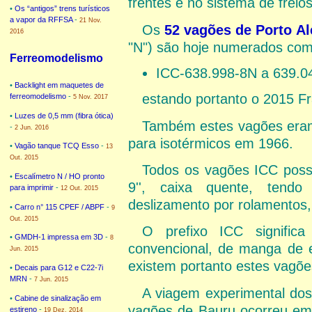
frentes e no sistema de freios
•
Os “antigos” trens turísticos
a vapor da RFFSA
-
21 Nov.
Os
52 vagões de Porto Al
2016
"N") são hoje numerados com
Ferreomodelismo
ICC-638.998-8N a 639.0
•
Backlight em maquetes de
estando portanto o 2015 Fra
ferreomodelismo
-
5 Nov. 2017
•
Luzes de 0,5 mm (fibra ótica)
Também estes vagões era
-
2 Jun. 2016
para isotérmicos em 1966.
•
Vagão tanque TCQ Esso
-
13
Out. 2015
Todos os vagões ICC possu
•
Escalímetro N / HO pronto
9'', caixa quente, tendo
para imprimir
-
12 Out. 2015
deslizamento por rolamentos
•
Carro n° 115 CPEF / ABPF
-
9
Out. 2015
O prefixo ICC significa
•
GMDH-1 impressa em 3D
-
8
convencional, de manga de ei
Jun. 2015
existem portanto estes vagões
•
Decais para G12 e C22-7i
MRN
-
7 Jun. 2015
A viagem experimental dos
•
Cabine de sinalização em
vagões de Bauru ocorreu em
estireno
-
19 Dez. 2014