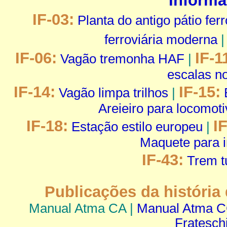
IF-03:
Planta do antigo pátio fer
ferroviária moderna
IF-06:
IF-1
Vagão tremonha HAF
|
escalas n
IF-14:
IF-15:
Vagão limpa trilhos
|
Areieiro para locomot
IF-18:
I
Estação estilo europeu
|
Maquete para i
IF-43:
Trem tu
Publicações da história
Manual Atma CA |
Manual Atma 
Fratesch