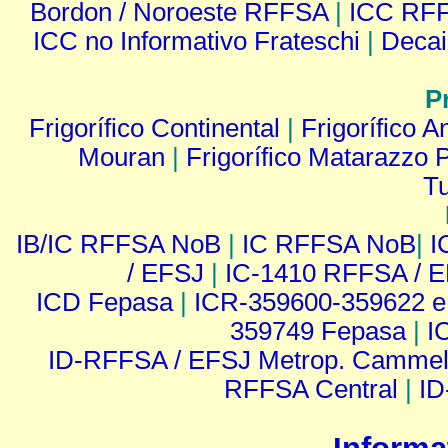
Bordon / Noroeste RFFSA
|
ICC RFF
ICC no Informativo Frateschi
|
Decai
P
Frigorífico Continental
|
Frigorífico 
Mouran
|
Frigorífico Matarazzo 
Tu
IB/IC RFFSA NoB
|
IC RFFSA NoB
|
I
/ EFSJ
|
IC-1410 RFFSA / 
ICD Fepasa
|
ICR-359600-359622 e
359749 Fepasa
|
I
ID-RFFSA / EFSJ Metrop. Cammel
RFFSA Central
|
ID
Informa