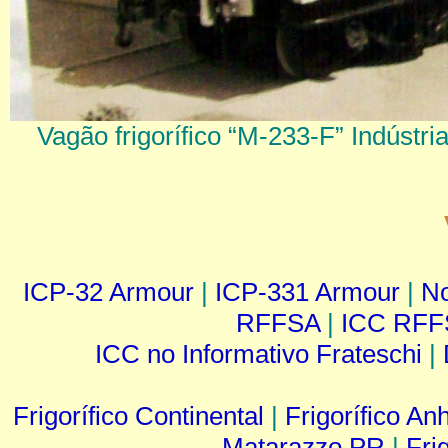
Vagão frigorífico “M-233-F” Indúst
ICP-32 Armour
|
ICP-331 Armour
|
No
RFFSA
|
ICC RFF
ICC no Informativo Frateschi
|
Frigorífico Continental
|
Frigorífico A
Matarazzo PR
|
Fri