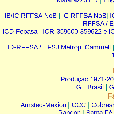
IB/IC RFFSA NoB
|
IC RFFSA NoB
|
I
RFFSA / 
ICD Fepasa
|
ICR-359600-359622 e I
ID-RFFSA / EFSJ Metrop. Cammell
Produção 1971-2
GE Brasil
|
G
F
Amsted-Maxion
|
CCC
|
Cobra
Randon
|
Santa Fé