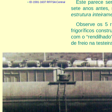
Este parece se
•
ID-1591-1637 RFFSA Central
sete anos antes,
estrutura inteiram
Observe os 5 r
frigoríficos cons
com o “rendilhado” 
de freio na testeir