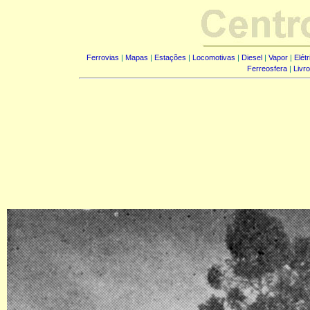
Ferrovias
|
Mapas
|
Estações
|
Locomotivas
|
Diesel
|
Vapor
|
Elét
Ferreosfera
|
Livr