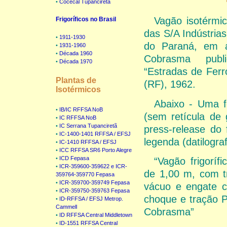
•
Cocecal Tupanciretã
Vagão isotérmi
Frigoríficos no Brasil
das S/A Indústria
•
1911-1930
do Paraná, em 
•
1931-1960
•
Década 1960
Cobrasma publ
•
Década 1970
“Estradas de Ferro
Plantas de
(RF), 1962.
Isotérmicos
Abaixo - Uma fo
•
IB/IC RFFSA NoB
(sem retícula de g
•
IC RFFSA NoB
•
IC Serrana Tupanciretã
press-release do 
•
IC-1400-1401 RFFSA / EFSJ
legenda (datilogr
•
IC-1410 RFFSA / EFSJ
•
ICC RFFSA SR6 Porto Alegre
•
ICD Fepasa
“Vagão frigorífi
•
ICR-359600-359622 e ICR-
de 1,00 m, com tr
359764-359770 Fepasa
•
ICR-359700-359749 Fepasa
vácuo e engate c
•
ICR-359750-359763 Fepasa
choque e tração P
•
ID-RFFSA / EFSJ Metrop.
Cammell
Cobrasma”
•
ID RFFSA Central Middletown
•
ID-1551 RFFSA Central