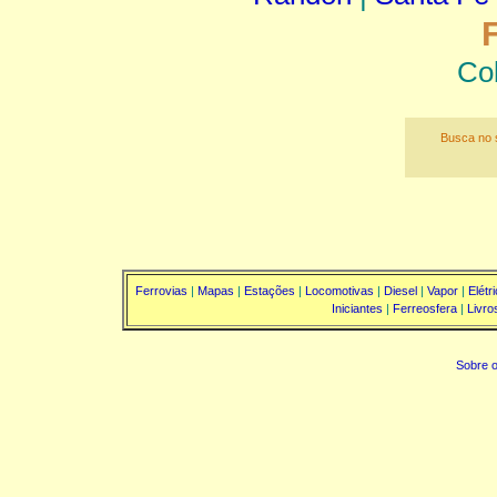
Co
Busca no s
Ferrovias
|
Mapas
|
Estações
|
Locomotivas
|
Diesel
|
Vapor
|
Elétr
Iniciantes
|
Ferreosfera
|
Livro
Sobre o