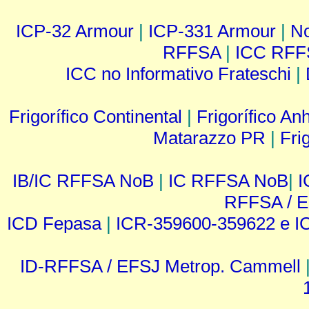
ICP-32 Armour
|
ICP-331 Armour
|
No
RFFSA
|
ICC RFF
ICC no Informativo Frateschi
|
Frigorífico Continental
|
Frigorífico A
Matarazzo PR
|
Fri
IB/IC RFFSA NoB
|
IC RFFSA NoB
|
I
RFFSA / 
ICD Fepasa
|
ICR-359600-359622 e I
ID-RFFSA / EFSJ Metrop. Cammell