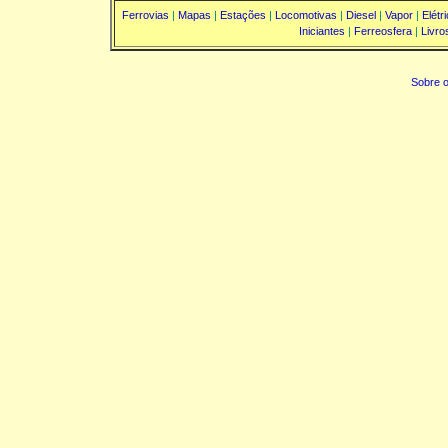
Ferrovias
|
Mapas
|
Estações
|
Locomotivas
|
Diesel
|
Vapor
|
Elétr
Iniciantes
|
Ferreosfera
|
Livro
Sobre o