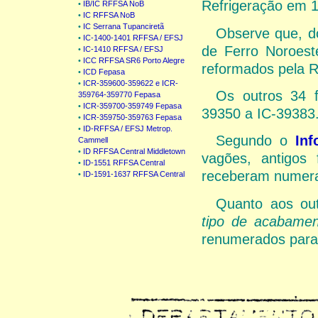
Refrigeração em 
•
IB/IC RFFSA NoB
•
IC RFFSA NoB
•
IC Serrana Tupanciretã
Observe que, do
•
IC-1400-1401 RFFSA / EFSJ
de Ferro Noroest
•
IC-1410 RFFSA / EFSJ
•
ICC RFFSA SR6 Porto Alegre
reformados pela 
•
ICD Fepasa
•
ICR-359600-359622 e ICR-
Os outros 34 
359764-359770 Fepasa
•
ICR-359700-359749 Fepasa
39350 a IC-39383
•
ICR-359750-359763 Fepasa
•
ID-RFFSA / EFSJ Metrop.
Segundo o
Inf
Cammell
•
ID RFFSA Central Middletown
vagões, antigos
•
ID-1551 RFFSA Central
receberam numera
•
ID-1591-1637 RFFSA Central
Quanto aos out
tipo de acabamen
renumerados para