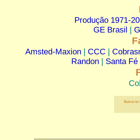
Produção 1971-2
GE Brasil
|
G
F
Amsted-Maxion
|
CCC
|
Cobra
Randon
|
Santa Fé
Co
Busca no s