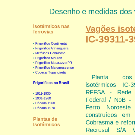
Desenho e medidas dos 
Isotérmicos nas
Vagões isoté
ferrovias
IC-39311-
•
Frigorífico Continental
•
Frigorífico Anhanguera
•
Metálicos Cobrasma
•
Frigorífico Mouran
•
Frigorífico Matarazzo PR
•
Frigorífico Matogrossense
•
Cocecal Tupanciretã
Planta dos
Frigoríficos no Brasil
isotérmicos IC-3
RFFSA - Rede F
•
1911-1930
•
1931-1960
Federal / NoB - 
•
Década 1960
Ferro Noroeste
•
Década 1970
construídos em
Plantas de
Cobrasma e refor
Isotérmicos
Recrusul S/A V