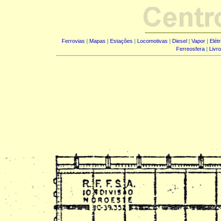
Ferrovias
|
Mapas
|
Estações
|
Locomotivas
|
Diesel
|
Vapor
|
Elét
Ferreosfera
|
Livr