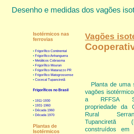
Desenho e medidas dos vagões isot
Isotérmicos nas
Vagões isoté
ferrovias
Cooperativ
•
Frigorífico Continental
•
Frigorífico Anhanguera
•
Metálicos Cobrasma
•
Frigorífico Mouran
•
Frigorífico Matarazzo PR
•
Frigorífico Matogrossense
•
Cocecal Tupanciretã
Planta de uma 
Frigoríficos no Brasil
vagões isotérmic
a RFFSA S
•
1911-1930
•
1931-1960
propriedade da C
•
Década 1960
Rural Serr
•
Década 1970
Tupanciretã
Plantas de
construídos em
Isotérmicos