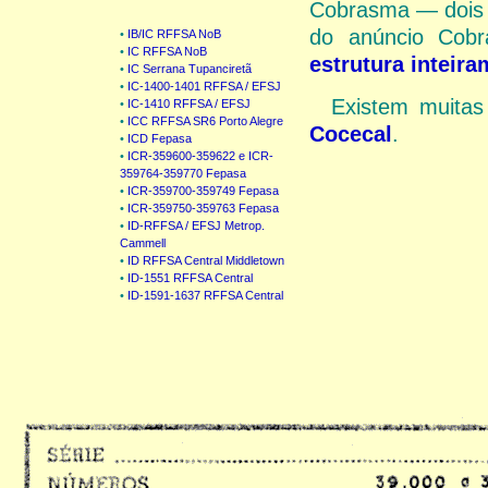
Cobrasma — dois 
do anúncio Cob
•
IB/IC RFFSA NoB
•
IC RFFSA NoB
estrutura inteir
•
IC Serrana Tupanciretã
•
IC-1400-1401 RFFSA / EFSJ
Existem muita
•
IC-1410 RFFSA / EFSJ
•
ICC RFFSA SR6 Porto Alegre
Cocecal
.
•
ICD Fepasa
•
ICR-359600-359622 e ICR-
359764-359770 Fepasa
•
ICR-359700-359749 Fepasa
•
ICR-359750-359763 Fepasa
•
ID-RFFSA / EFSJ Metrop.
Cammell
•
ID RFFSA Central Middletown
•
ID-1551 RFFSA Central
•
ID-1591-1637 RFFSA Central