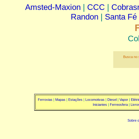
Amsted-Maxion
|
CCC
|
Cobra
Randon
|
Santa Fé
Co
Busca no s
Ferrovias
|
Mapas
|
Estações
|
Locomotivas
|
Diesel
|
Vapor
|
Elétr
Iniciantes
|
Ferreosfera
|
Livro
Sobre o