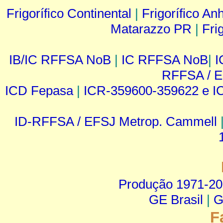
Frigorífico Continental
|
Frigorífico A
Matarazzo PR
|
Fri
IB/IC RFFSA NoB
|
IC RFFSA NoB
|
I
RFFSA / 
ICD Fepasa
|
ICR-359600-359622 e I
ID-RFFSA / EFSJ Metrop. Cammell
Produção 1971-2
GE Brasil
|
G
F