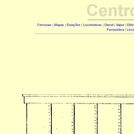
Ferrovias
|
Mapas
|
Estações
|
Locomotivas
|
Diesel
|
Vapor
|
Elét
Ferreosfera
|
Livr