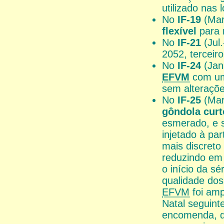
utilizado nas 
No
IF-19
(Mar
flexível
para 
No
IF-21
(Jul.
2052, terceir
No
IF-24
(Jan.
EFVM
com um
sem alteraçõe
No
IF-25
(Mar.
gôndola cur
esmerado, e s
injetado à p
mais discreto
reduzindo em 
o início da s
qualidade dos
EFVM
foi amp
Natal seguint
encomenda, qu