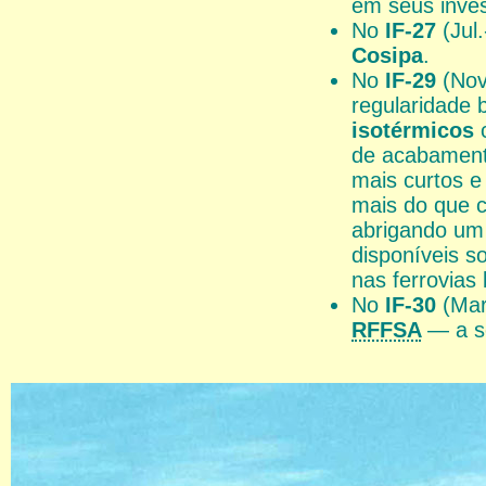
em seus inve
No
IF-27
(Jul.
Cosipa
.
No
IF-29
(Nov
regularidade 
isotérmicos
c
de acabamento
mais curtos e
mais do que 
abrigando u
disponíveis s
nas ferrovias 
No
IF-30
(Mar.
RFFSA
— a s