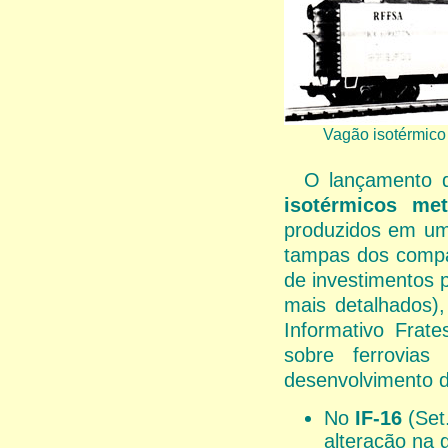
Vagão isotérmic
O lançamento
isotérmicos me
produzidos em um
tampas dos compa
de investimentos 
mais detalhados)
Informativo Frate
sobre ferrovia
desenvolvimento d
No
IF-16
(Set.
alteração na 