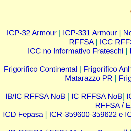
ICP-32 Armour
|
ICP-331 Armour
|
No
RFFSA
|
ICC RFF
ICC no Informativo Frateschi
|
Frigorífico Continental
|
Frigorífico A
Matarazzo PR
|
Fri
IB/IC RFFSA NoB
|
IC RFFSA NoB
|
I
RFFSA / 
ICD Fepasa
|
ICR-359600-359622 e I