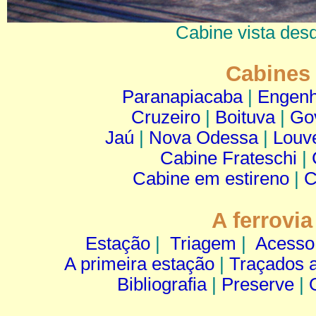
Cabine vista desd
Cabines 
Paranapiacaba
|
Engen
Cruzeiro
|
Boituva
|
Go
Jaú
|
Nova Odessa
|
Louv
Cabine Frateschi
|
Cabine em estireno
|
C
A ferrovi
Estação
|
Triagem
|
Acesso
A primeira estação
|
Traçados a
Bibliografia
|
Preserve
|