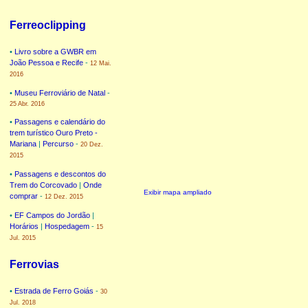
Ferreoclipping
•
Livro sobre a GWBR em
João Pessoa e Recife
-
12 Mai.
2016
•
Museu Ferroviário de Natal
-
25 Abr. 2016
•
Passagens e calendário do
trem turístico Ouro Preto -
Mariana
|
Percurso
-
20 Dez.
2015
•
Passagens e descontos do
Trem do Corcovado
|
Onde
Exibir mapa ampliado
comprar
-
12 Dez. 2015
•
EF Campos do Jordão
|
Horários
|
Hospedagem
-
15
Jul. 2015
Ferrovias
•
Estrada de Ferro Goiás
-
30
Jul. 2018