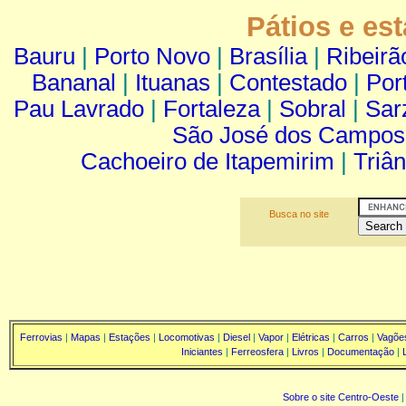
Pátios e est
Bauru
|
Porto Novo
|
Brasília
|
Ribeirã
Bananal
|
Ituanas
|
Contestado
|
Por
Pau Lavrado
|
Fortaleza
|
Sobral
|
Sar
São José dos Campos
Cachoeiro de Itapemirim
|
Triâ
Busca no site
Ferrovias
|
Mapas
|
Estações
|
Locomotivas
|
Diesel
|
Vapor
|
Elétricas
|
Carros
|
Vagõe
Iniciantes
|
Ferreosfera
|
Livros
|
Documentação
|
Sobre o site Centro-Oeste