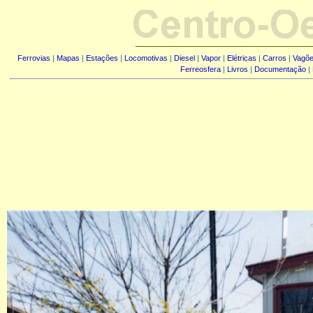
Ferrovias
|
Mapas
|
Estações
|
Locomotivas
|
Diesel
|
Vapor
|
Elétricas
|
Carros
|
Vagõ
Ferreosfera
|
Livros
|
Documentação
|