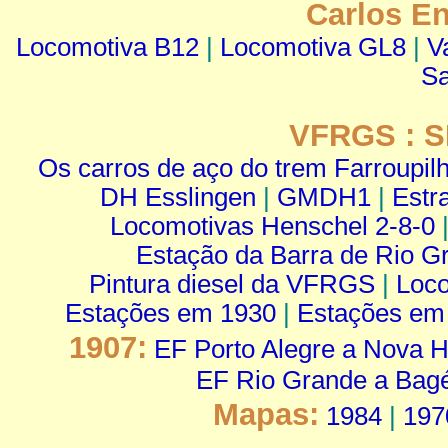
Carlos En
Locomotiva B12
|
Locomotiva GL8
|
V
Sa
VFRGS : S
Os carros de aço do trem Farroupil
DH Esslingen
|
GMDH1
|
Estr
Locomotivas Henschel 2-8-0
Estação da Barra de Rio G
Pintura diesel da VFRGS
|
Loco
Estações em 1930
|
Estações em
1907:
EF Porto Alegre a Nova 
EF Rio Grande a Bag
Mapas:
1984
|
197