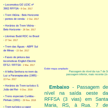
•
Locomotiva GE U23C nº
3902 RFFSA
-
8 Out. 2017
•
Trem Vitória - Belo Horizonte
- pontos de venda
-
2 Out. 2017
•
Horários do Trem Vitória -
Belo Horizonte
-
28 Set. 2017
•
Litorinas Budd RDC no Brasil
-
27 Set. 2017
•
Trem das Águas - ABPF Sul
de Minas
-
15 Set. 2017
•
Fases de pintura das
locomotivas English Electric
EFSJ / RFFSA
-
2 Mai. 2017
Exibir mapa ampliado
Passagem de nível da rua 7 de Se
•
A Velha Senhora no trem da
passagem inferior, mais recente (à d
Luz a Paranapiacaba (1985)
-
22 Fev. 2017
•
Horários do Trem turístico S.
Embaixo
- Passagem de
João del Rei
-
6 Dez. 2016
nível na saída oeste da
•
Trens especiais Curitiba -
RFFSA (3 vias) em Santa
Pinhais (1991)
-
29 Nov. 2016
Maria, RS, à Rua. 7 de
•
Trem turístico a vapor