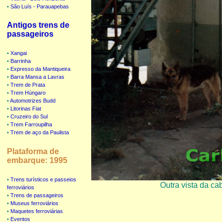
•
São Luís - Parauapebas
Antigos trens de
passageiros
•
Xangai
•
Barrinha
•
Expresso da Mantiqueira
•
Barra Mansa a Lavras
•
Trem de Prata
•
Trem Húngaro
•
Automotrizes Budd
•
Litorinas Fiat
•
Cruzeiro do Sul
•
Trem Farroupilha
•
Trem de aço da Paulista
Plataforma de
embarque: 1995
•
Trens turísticos e passeios
Outra vista da ca
ferroviários
•
Trens de passageiros
•
Museus ferroviários
•
Maquetes ferroviárias
•
Eventos