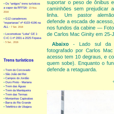
suportar o peso de ônibus e
•
Os “antigos” trens turísticos
caminhões sem prejudicar a
a vapor da RFFSA
-
23 Nov.
2016
linha. Um pastor alemão
•
G12 canadenses
defende a escada de acesso,
“espartanas” nº 4103-4196 na
nos fundos da cabine — Foto
ALL
-
7 Set. 2016
de Carlos Mac Ginity em 25-J
•
Locomotivas “Loba” GE 1-
C+C-1 nº 2001 a 2025 Fepasa
-
5 Set.. 2016
Abaixo
- Lado sul da ca
fotografado por Carlos Mac
acesso tem 10 degraus, e cor
Trens turísticos
quem sobe). Enquanto o funci
defende a retaguarda.
•
Trem do Corcovado
•
São João del Rei
•
Campos do Jordão
•
Ouro Preto - Mariana
•
Trem das Águas
•
Trem da Mantiqueira
•
Trem das Termas
•
Montanhas Capixabas
•
Barra do Rio Grande
•
Teleférico de Ubajara