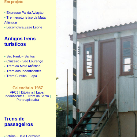
Em projeto
•
Expresso Pai da Aviação
•
Trem ecoturístico da Mata
Atlântica
•
Locomotiva Zezé Leone
Antigos trens
turísticos
•
São Paulo - Santos
•
Cruzeiro - São Lourenço
•
Trem da Mata Atlântica
•
Trem dos Inconfidentes
•
Trem Curitiba - Lapa
Calendário 1987
VFCJ
|
Bitolinha
|
Lapa
|
Inconfidentes
|
Trem da Serra
|
Paranapiacaba
Trens de
passageiros
•
Vitória - Belo Horizonte