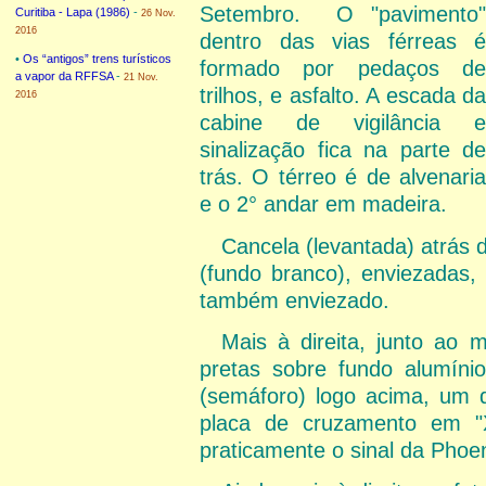
Setembro. O "pavimento"
Curitiba - Lapa (1986)
-
26 Nov.
2016
dentro das vias férreas é
•
Os “antigos” trens turísticos
formado por pedaços de
a vapor da RFFSA
-
21 Nov.
trilhos, e asfalto. A escada da
2016
cabine de vigilância e
sinalização fica na parte de
trás. O térreo é de alvenaria
e o 2° andar em madeira.
Cancela (levantada) atrás da
(fundo branco), enviezadas,
também enviezado.
Mais à direita, junto ao m
pretas sobre fundo alumínio
(semáforo) logo acima, um 
placa de cruzamento em "X
praticamente o sinal da Phoen