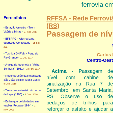
ferrovia e
RFFSA - Rede Ferroviá
Ferreofotos
(RS)
•
Estação Aimorés - Trem
Passagem de nív
Vitória a Minas
-
27 Set. 2017
•
EFSPRG - A ferrovia na
guerra do Contestado
-
25 Set.
2017
Carlos 
•
Toshiba DNPVN - Porto do
Rio Grande
-
11 Jul. 2017
Centro-Oest
•
A volta da locomotiva "Velha
Senhora" (1981)
-
18 Fev. 2017
Acima
- Passagem de
•
Reconstrução da Rotunda de
nível com cabine de
São João del Rei (1983-1984)
-
sinalização na Rua 7 de
8 Dez. 2016
Setembro, em Santa Maria,
•
Trem do centenário do cerco
da Lapa (1993)
-
2 Dez. 2016
RS. Observe o uso de
•
Embarque de blindados em
pedaços de trilhos para
vagões Fepasa (1994)
-
27
reforçar o asfalto e ajudar a
Nov. 2016