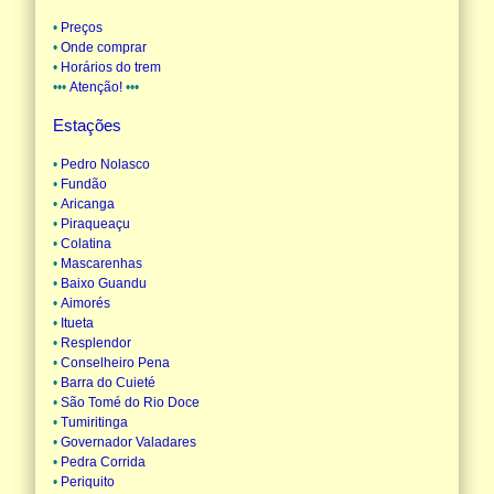
•
Preços
•
Onde comprar
•
Horários do trem
•••
Atenção!
•••
Estações
•
Pedro Nolasco
•
Fundão
•
Aricanga
•
Piraqueaçu
•
Colatina
•
Mascarenhas
•
Baixo Guandu
•
Aimorés
•
Itueta
•
Resplendor
•
Conselheiro Pena
•
Barra do Cuieté
•
São Tomé do Rio Doce
•
Tumiritinga
•
Governador Valadares
•
Pedra Corrida
•
Periquito