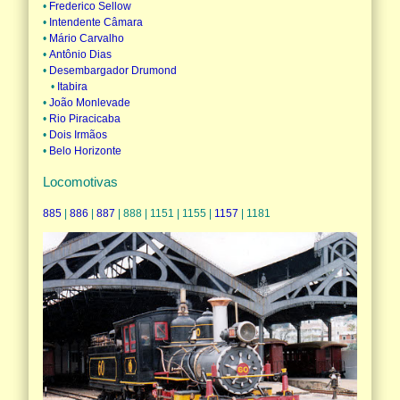
•
Frederico Sellow
•
Intendente Câmara
•
Mário Carvalho
•
Antônio Dias
•
Desembargador Drumond
•
Itabira
•
João Monlevade
•
Rio Piracicaba
•
Dois Irmãos
•
Belo Horizonte
Locomotivas
885
|
886
|
887
| 888 | 1151 | 1155 |
1157
| 1181