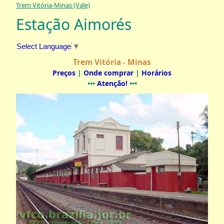
Trem Vitória-Minas (Vale)
Estação Aimorés
Select Language
▼
Trem Vitória - Minas
Preços
|
Onde comprar
|
Horários
•••
Atenção!
•••