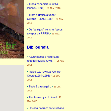
•
Trens especiais Curitiba -
Pinhais (1991)
-
29 Nov. 2016
•
Trem turístico a vapor
Curitiba - Lapa (1986)
-
26 Nov.
2016
•
Os “antigos” trens turísticos
a vapor da RFFSA
-
21 Nov.
2016
Bibliografia
•
A
Gretoeste
: a história da
rede ferroviária GWBR
-
25 Abr.
2016
•
Índice das revistas Centro-
Oeste (1984-1995)
-
13 Set.
2015
•
Tudo é passageiro
-
16 Jul.
2015
•
The tramways of Brazil
-
22
Mar. 2015
•
História do transporte urbano