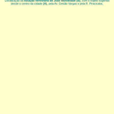
Localização da
estação ferroviária de João Monlevade
(B)
, com o trajeto sugerido
desde o centro da cidade
(A)
, pela Av. Getúlio Vargas e pela R. Piracicaba.