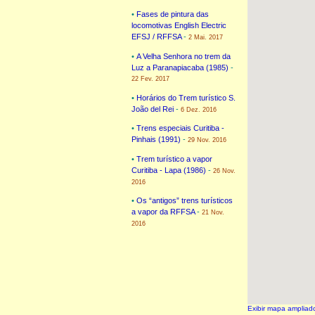
•
Fases de pintura das
locomotivas English Electric
EFSJ / RFFSA
-
2 Mai. 2017
•
A Velha Senhora no trem da
Luz a Paranapiacaba (1985)
-
22 Fev. 2017
•
Horários do Trem turístico S.
João del Rei
-
6 Dez. 2016
•
Trens especiais Curitiba -
Pinhais (1991)
-
29 Nov. 2016
•
Trem turístico a vapor
Curitiba - Lapa (1986)
-
26 Nov.
2016
•
Os “antigos” trens turísticos
a vapor da RFFSA
-
21 Nov.
2016
Exibir mapa ampliad