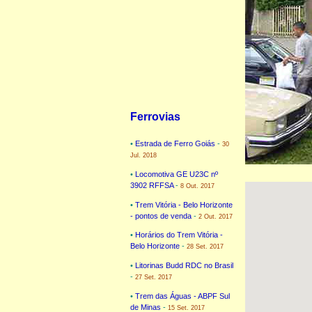
Ferrovias
•
Estrada de Ferro Goiás
-
30
Jul. 2018
•
Locomotiva GE U23C nº
3902 RFFSA
-
8 Out. 2017
•
Trem Vitória - Belo Horizonte
- pontos de venda
-
2 Out. 2017
•
Horários do Trem Vitória -
Belo Horizonte
-
28 Set. 2017
•
Litorinas Budd RDC no Brasil
-
27 Set. 2017
•
Trem das Águas - ABPF Sul
de Minas
-
15 Set. 2017