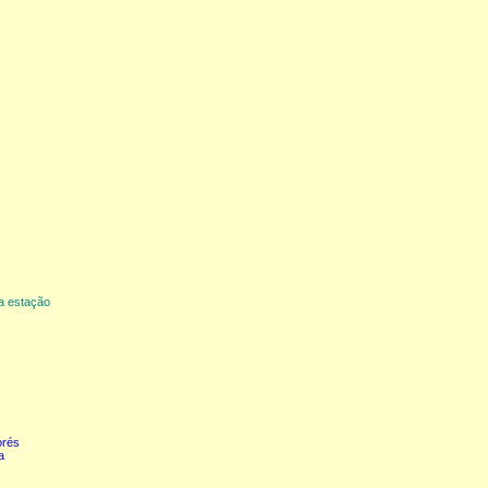
da estação
orés
a