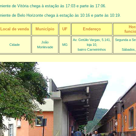
niente de Vitória chega à estação às 17:03 e parte às 17:06.
niente de Belo Horizonte chega à estação às 10:16 e parte às 10:19.
Hor
Local de venda
Município
UF
Endereço
funci
Av. Getúlio Vargas, 5.141,
Segunda a Sex
João
Cidade
MG
loja 10,
Monlevade
bairro Carneirinhos
Sábados,