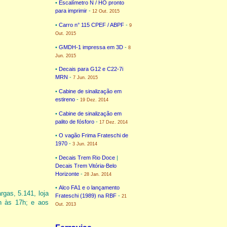
•
Escalímetro N / HO pronto
para imprimir
-
12 Out. 2015
•
Carro n° 115 CPEF / ABPF
-
9
Out. 2015
•
GMDH-1 impressa em 3D
-
8
Jun. 2015
•
Decais para G12 e C22-7i
MRN
-
7 Jun. 2015
•
Cabine de sinalização em
estireno
-
19 Dez. 2014
•
Cabine de sinalização em
palito de fósforo
-
17 Dez. 2014
•
O vagão Frima Frateschi de
1970
-
3 Jun. 2014
•
Decais Trem Rio Doce
|
Decais Trem Vitória-Belo
Horizonte
-
28 Jan. 2014
•
Alco FA1 e o lançamento
rgas, 5.141, loja
Frateschi (1989) na RBF
-
21
8h às 17h; e aos
Out. 2013