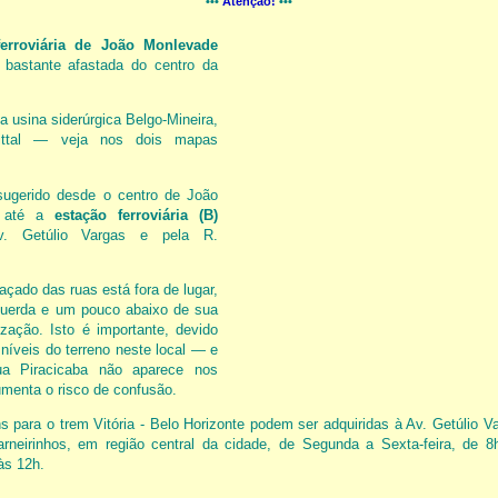
•••
Atenção!
•••
ferroviária de João Monlevade
 bastante afastada do centro da
a usina siderúrgica Belgo-Mineira,
-Mittal — veja nos dois mapas
sugerido desde o centro de João
até a
estação ferroviária
(B)
v. Getúlio Vargas e pela R.
açado das ruas está fora de lugar,
uerda e um pouco abaixo de sua
ização. Isto é importante, devido
níveis do terreno neste local — e
 Piracicaba não aparece nos
menta o risco de confusão.
 para o trem Vitória - Belo Horizonte podem ser adquiridas à Av. Getúlio Va
arneirinhos, em região central da cidade, de Segunda a Sexta-feira, de 
às 12h.