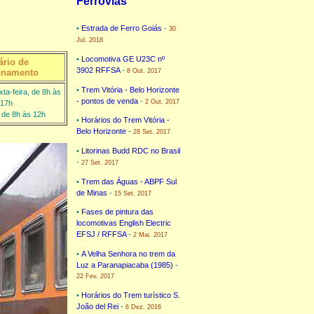
Ferrovias
•
Estrada de Ferro Goiás
-
30
Jul. 2018
•
Locomotiva GE U23C nº
ário de
3902 RFFSA
-
8 Out. 2017
onamento
•
Trem Vitória - Belo Horizonte
ta-feira, de 8h às
- pontos de venda
-
2 Out. 2017
17h
 de 8h às 12h
•
Horários do Trem Vitória -
Belo Horizonte
-
28 Set. 2017
•
Litorinas Budd RDC no Brasil
-
27 Set. 2017
•
Trem das Águas - ABPF Sul
de Minas
-
15 Set. 2017
•
Fases de pintura das
locomotivas English Electric
EFSJ / RFFSA
-
2 Mai. 2017
•
A Velha Senhora no trem da
Luz a Paranapiacaba (1985)
-
22 Fev. 2017
•
Horários do Trem turístico S.
João del Rei
-
6 Dez. 2016