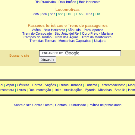
Rio Piracicaba
|
Dois Irmãos
|
Belo Horizonte
Locomotivas
885
|
886
|
887
| 888 | 1151 | 1155 |
1157
| 1181
Passeios turísticos e Trens de passageiros
Vitória - Belo Horizonte
|
São Luís - Parauapebas
Trem do Corcovado
|
São João del Rei
|
Ouro Preto - Mariana
Campos do Jordão
|
Trem das Águas
|
Trem da Mantiqueira
Trem das Termas
|
Montanhas Capixabas
|
Ubajara
Busca no site
el
|
Vapor
|
Elétricas
|
Carros
|
Vagões
|
Trilhos Urbanos
|
Turismo
|
Ferreomodelismo
|
Maqu
rreosfera
|
Livros
|
Documentação
|
Links
|
Atualizações
|
Byteria
|
Mboabas
|
Brasília
|
Hom
Sobre o site Centro-Oeste
|
Contato
|
Publicidade
|
Política de privacidade