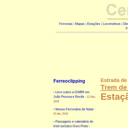
Ferrovias
|
Mapas
|
Estações
|
Locomotivas
|
Die
F
Estrada de 
Ferreoclipping
Trem de 
•
Livro sobre a GWBR em
Estaç
João Pessoa e Recife
-
12 Mai.
2016
•
Museu Ferroviário de Natal
-
25 Abr. 2016
•
Passagens e calendário do
trem turístico Ouro Preto -