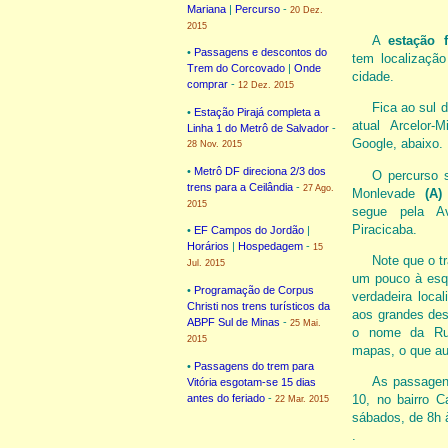
Mariana
|
Percurso
-
20 Dez.
2015
A
estação 
•
Passagens e descontos do
tem localização
Trem do Corcovado
|
Onde
cidade.
comprar
-
12 Dez. 2015
Fica ao sul d
•
Estação Pirajá completa a
atual Arcelor
Linha 1 do Metrô de Salvador
-
Google, abaixo.
28 Nov. 2015
•
Metrô DF direciona 2/3 dos
O percurso 
trens para a Ceilândia
-
27 Ago.
Monlevade
(A)
2015
segue pela A
Piracicaba.
•
EF Campos do Jordão
|
Horários
|
Hospedagem
-
15
Note que o tr
Jul. 2015
um pouco à esq
•
Programação de Corpus
verdadeira local
Christi nos trens turísticos da
aos grandes des
ABPF Sul de Minas
-
25 Mai.
o nome da Rua
2015
mapas, o que au
•
Passagens do trem para
As passagens
Vitória esgotam-se 15 dias
antes do feriado
-
10, no bairro C
22 Mar. 2015
sábados, de 8h 
.