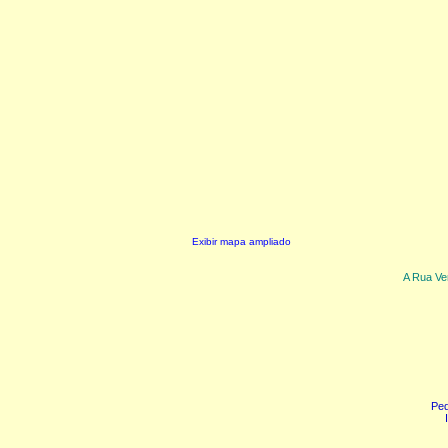
Exibir mapa ampliado
A Rua Ver
Ped