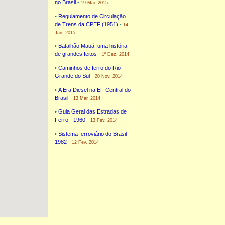
no Brasil
-
19 Mar. 2015
•
Regulamento de Circulação
de Trens da CPEF (1951)
-
14
Jan. 2015
•
Batalhão Mauá: uma história
de grandes feitos
-
1º Dez. 2014
•
Caminhos de ferro do Rio
Grande do Sul
-
20 Nov. 2014
•
A Era Diesel na EF Central do
Brasil
-
13 Mar. 2014
•
Guia Geral das Estradas de
Ferro - 1960
-
13 Fev. 2014
•
Sistema ferroviário do Brasil -
1982
-
12 Fev. 2014