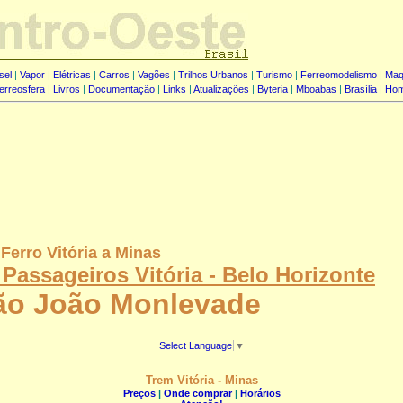
sel
|
Vapor
|
Elétricas
|
Carros
|
Vagões
|
Trilhos Urbanos
|
Turismo
|
Ferreomodelismo
|
Maq
erreosfera
|
Livros
|
Documentação
|
Links
|
Atualizações
|
Byteria
|
Mboabas
|
Brasília
|
Ho
Ferro Vitória a Minas
Passageiros Vitória - Belo Horizonte
ão João Monlevade
Select Language
▼
Trem Vitória - Minas
Preços
|
Onde comprar
|
Horários