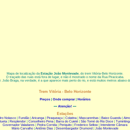
Mapa de localização da
Estação João Monlevade
, do trem Vitória-Belo Horizonte.
O traçado das ruas está fora de lugar, e não é mostrado o nome da Rua Piracicaba.
. João Braga, na verdade, é a que aparece mais perto do rio, e está muitos metros abaixo 
Trem Vitória - Belo Horizonte
Preços
|
Onde comprar
|
Horários
•••
Atenção!
•••
Estações
ro Nolasco
|
Fundão
|
Aricanga
|
Piraqueaçu
|
Colatina
|
Mascarenhas
|
Baixo Guandu
|
Aim
Itueta
|
Resplendor
|
Conselheiro Pena
|
Barra do Cuieté
|
São Tomé do Rio Doce
|
Tumiriting
Governador Valadares
|
Pedra Corrida
|
Periquito
|
Frederico Sellow
|
Intendente Câmara
Mário Carvalho
|
Antônio Dias
|
Desembargador Drumond
|
João Monlevade