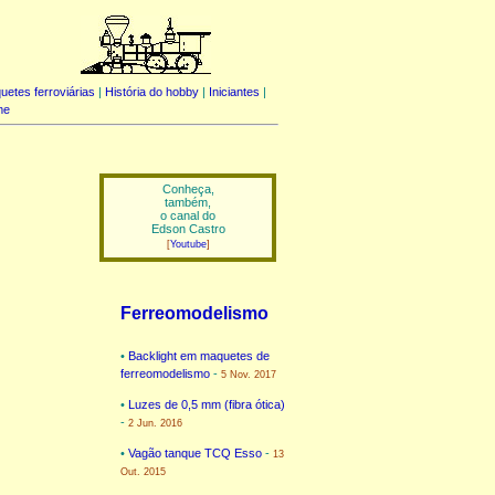
uetes ferroviárias
|
História do hobby
|
Iniciantes
|
me
Conheça,
também,
o canal do
Edson Castro
[
Youtube
]
Ferreomodelismo
•
Backlight em maquetes de
ferreomodelismo
-
5 Nov. 2017
•
Luzes de 0,5 mm (fibra ótica)
-
2 Jun. 2016
•
Vagão tanque TCQ Esso
-
13
Out. 2015