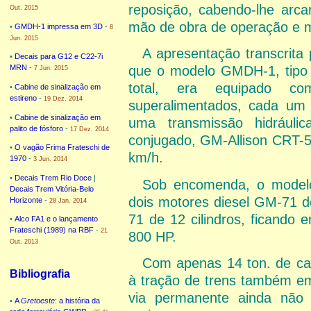
reposição, cabendo-lhe arc
Out. 2015
mão de obra de operação e 
•
GMDH-1 impressa em 3D
-
8
Jun. 2015
A apresentação transcrita 
•
Decais para G12 e C22-7i
MRN
-
que o modelo GMDH-1, tipo 
7 Jun. 2015
total, era equipado c
•
Cabine de sinalização em
estireno
-
19 Dez. 2014
superalimentados, cada um
•
Cabine de sinalização em
uma transmissão hidráuli
palito de fósforo
-
17 Dez. 2014
conjugado, GM-Allison CRT-5
•
O vagão Frima Frateschi de
km/h.
1970
-
3 Jun. 2014
•
Decais Trem Rio Doce
|
Sob encomenda, o model
Decais Trem Vitória-Belo
dois motores diesel GM-71 d
Horizonte
-
28 Jan. 2014
71 de 12 cilindros, ficando
•
Alco FA1 e o lançamento
Frateschi (1989) na RBF
-
21
800 HP.
Out. 2013
Com apenas 14 ton. de car
Bibliografia
à tração de trens também em
via permanente ainda não 
•
A
Gretoeste
: a história da