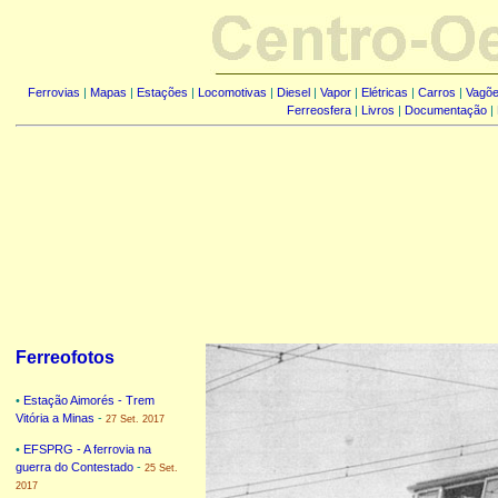
Ferrovias
|
Mapas
|
Estações
|
Locomotivas
|
Diesel
|
Vapor
|
Elétricas
|
Carros
|
Vagõ
Ferreosfera
|
Livros
|
Documentação
|
Ferreofotos
•
Estação Aimorés - Trem
Vitória a Minas
-
27 Set. 2017
•
EFSPRG - A ferrovia na
guerra do Contestado
-
25 Set.
2017