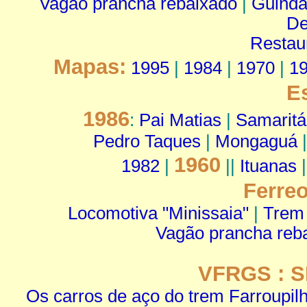
Vagão prancha rebaixado
|
Guinda
De
Restau
Mapas:
1995
|
1984
|
1970
|
1
E
1986
:
Pai Matias
|
Samaritá
Pedro Taques
|
Mongaguá
1960
1982
|
||
Ituanas
Ferre
Locomotiva "Minissaia"
|
Trem
Vagão prancha reba
VFRGS : S
Os carros de aço do trem Farroupil