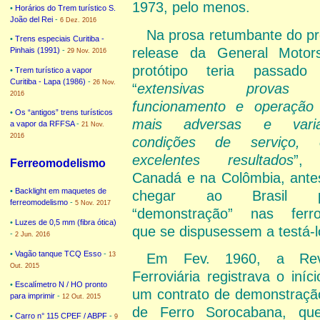
1973, pelo menos.
•
Horários do Trem turístico S.
João del Rei
-
6 Dez. 2016
Na prosa retumbante do pr
•
Trens especiais Curitiba -
release da General Motor
Pinhais (1991)
-
29 Nov. 2016
protótipo teria passado
•
Trem turístico a vapor
Curitiba - Lapa (1986)
-
26 Nov.
“
extensivas provas
2016
funcionamento e operação
•
Os “antigos” trens turísticos
mais adversas e varia
a vapor da RFFSA
-
21 Nov.
2016
condições de serviço,
excelentes resultados
”,
Ferreomodelismo
Canadá e na Colômbia, ante
•
Backlight em maquetes de
chegar ao Brasil p
ferreomodelismo
-
5 Nov. 2017
“demonstração” nas ferro
•
Luzes de 0,5 mm (fibra ótica)
que se dispusessem a testá-l
-
2 Jun. 2016
•
Vagão tanque TCQ Esso
-
13
Em Fev. 1960, a Rev
Out. 2015
Ferroviária registrava o iníc
•
Escalímetro N / HO pronto
um contrato de demonstraçã
para imprimir
-
12 Out. 2015
de Ferro Sorocabana, que
•
Carro n° 115 CPEF / ABPF
-
9