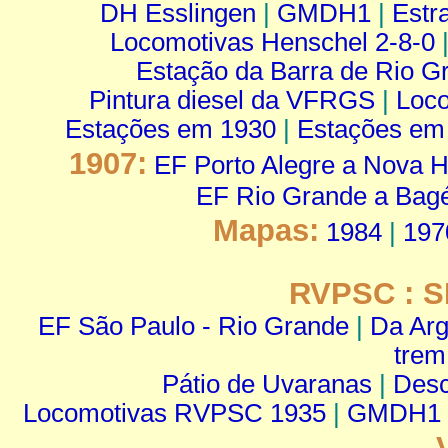
DH Esslingen
|
GMDH1
|
Estr
Locomotivas Henschel 2-8-0
Estação da Barra de Rio G
Pintura diesel da VFRGS
|
Loco
Estações em 1930
|
Estações em
1907:
EF Porto Alegre a Nova 
EF Rio Grande a Bag
Mapas:
1984
|
197
RVPSC : S
EF São Paulo - Rio Grande
|
Da Arg
trem
Pátio de Uvaranas
|
Desc
Locomotivas RVPSC 1935
|
GMDH1