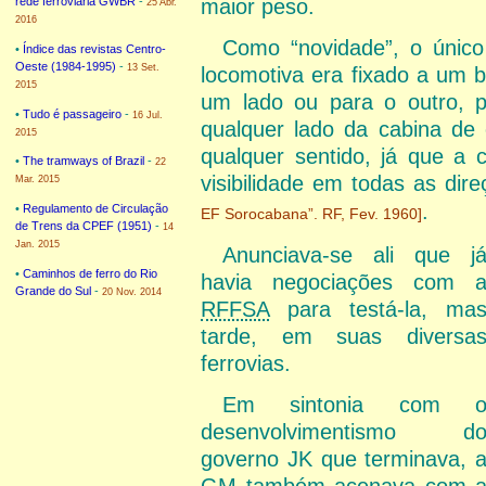
maior peso.
rede ferroviária GWBR
-
25 Abr.
2016
Como “novidade”, o únic
•
Índice das revistas Centro-
Oeste (1984-1995)
-
13 Set.
locomotiva era fixado a um 
2015
um lado ou para o outro, p
•
Tudo é passageiro
-
16 Jul.
qualquer lado da cabina de 
2015
qualquer sentido, já que a 
•
The tramways of Brazil
-
22
visibilidade em todas as dir
Mar. 2015
.
•
Regulamento de Circulação
EF Sorocabana”. RF, Fev. 1960]
de Trens da CPEF (1951)
-
14
Jan. 2015
Anunciava-se ali que j
•
Caminhos de ferro do Rio
havia negociações com 
Grande do Sul
-
20 Nov. 2014
RFFSA
para testá-la, ma
tarde, em suas diversa
ferrovias.
Em sintonia com 
desenvolvimentismo d
governo JK que terminava, 
GM
também acenava com 