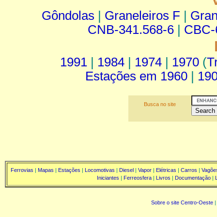
Gôndolas
|
Graneleiros F
|
Gran
CNB-341.568-6
|
CBC-
1991
|
1984
|
1974
|
1970
(
T
Estações em 1960
|
19
Busca no site
Ferrovias
|
Mapas
|
Estações
|
Locomotivas
|
Diesel
|
Vapor
|
Elétricas
|
Carros
|
Vagõe
Iniciantes
|
Ferreosfera
|
Livros
|
Documentação
|
Sobre o site Centro-Oeste