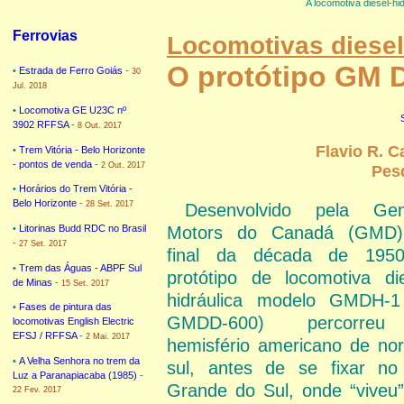
A locomotiva diesel-h
Ferrovias
Locomotivas diesel
O protótipo GM D
•
Estrada de Ferro Goiás
-
30
Jul. 2018
•
Locomotiva GE U23C nº
3902 RFFSA
-
8 Out. 2017
Flavio R. C
•
Trem Vitória - Belo Horizonte
- pontos de venda
-
2 Out. 2017
Pesq
•
Horários do Trem Vitória -
Belo Horizonte
-
28 Set. 2017
Desenvolvido pela Gen
•
Litorinas Budd RDC no Brasil
Motors do Canadá (GMD
-
27 Set. 2017
final da década de 195
•
Trem das Águas - ABPF Sul
protótipo de locomotiva die
de Minas
-
15 Set. 2017
hidráulica modelo GMDH-1
•
Fases de pintura das
GMDD-600) percorre
locomotivas English Electric
EFSJ / RFFSA
-
2 Mai. 2017
hemisfério americano de nor
•
A Velha Senhora no trem da
sul, antes de se fixar no
Luz a Paranapiacaba (1985)
-
Grande do Sul, onde “viveu”
22 Fev. 2017