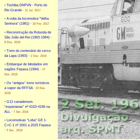
•
Toshiba DNPVN - Porto do
Rio Grande
-
11 Jul. 2017
•
A volta da locomotiva "Velha
Senhora" (1981)
-
18 Fev. 2017
•
Reconstrução da Rotunda de
São João del Rei (1983-1984)
-
8 Dez. 2016
•
Trem do centenário do cerco
da Lapa (1993)
-
2 Dez. 2016
•
Embarque de blindados em
vagões Fepasa (1994)
-
27
Nov. 2016
•
Os “antigos” trens turísticos
a vapor da RFFSA
-
23 Nov.
2016
•
G12 canadenses
“espartanas” nº 4103-4196 na
ALL
-
7 Set. 2016
•
Locomotivas “Loba” GE 1-
C+C-1 nº 2001 a 2025 Fepasa
-
5 Set.. 2016