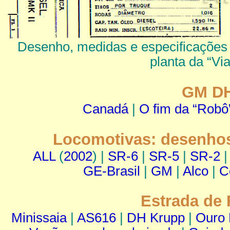
Desenho, medidas e especificações 
planta da “Vi
GM DH
Canadá
|
O fim da “Robô
Locomotivas: desenhos
ALL
(
2002
) |
SR-6
|
SR-5
|
SR-2
GE-Brasil
|
GM
|
Alco
|
C
Estrada de
Minissaia
|
AS616
|
DH Krupp
|
Ouro 