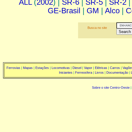
ALL
(
2002
) |
SR-6
|
SR-5
|
SR-2
GE-Brasil
|
GM
|
Alco
|
C
Busca no site
Ferrovias
|
Mapas
|
Estações
|
Locomotivas
|
Diesel
|
Vapor
|
Elétricas
|
Carros
|
Vagõe
Iniciantes
|
Ferreosfera
|
Livros
|
Documentação
|
Sobre o site Centro-Oeste