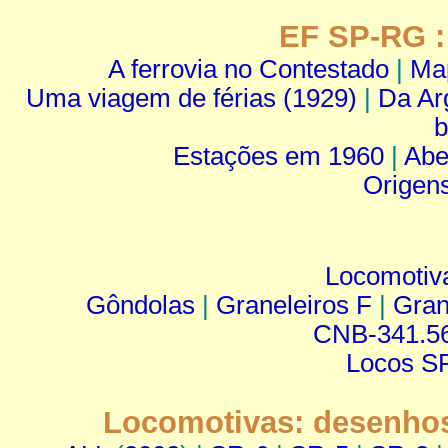
EF SP-RG :
A ferrovia no Contestado
|
Map
Uma viagem de férias (1929)
|
Da Ar
b
Estações em 1960
|
Abe
Origens
Locomotiv
Gôndolas
|
Graneleiros F
|
Gran
CNB-341.5
Locos S
Locomotivas: desenhos