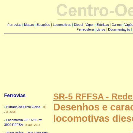
Ferrovias
|
Mapas
|
Estações
|
Locomotivas
|
Diesel
|
Vapor
|
Elétricas
|
Carros
|
Vagõ
Ferreosfera
|
Livros
|
Documentação
|
SR-5 RFFSA - Rede 
Ferrovias
Desenhos e carac
•
Estrada de Ferro Goiás
-
30
Jul. 2018
locomotivas diese
•
Locomotiva GE U23C nº
3902 RFFSA
-
8 Out. 2017
•
Trem Vitória - Belo Horizonte