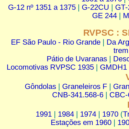
G-12 nº 1351 a 1375
|
G-22CU
|
GT-
GE 244
|
M
RVPSC : S
EF São Paulo - Rio Grande
|
Da Arg
trem
Pátio de Uvaranas
|
Desc
Locomotivas RVPSC 1935
|
GMDH1
Gôndolas
|
Graneleiros F
|
Gran
CNB-341.568-6
|
CBC-
1991
|
1984
|
1974
|
1970
(
T
Estações em 1960
|
19