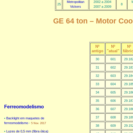
Metropolitan
2002 a 2004
M
25
8
Vickers
2007 a 2009
GE 64 ton – Motor Coo
Nº
Nº
Nº
antigo
"atual"
fábri
30
601
29.18
31
602
29.18
32
603
29.18
33
604
29.18
34
605
29.18
35
606
29.18
Ferreomodelismo
36
607
29.18
37
608
29.18
•
Backlight em maquetes de
ferreomodelismo
-
5 Nov. 2017
38
609
29.15
•
Luzes de 0,5 mm (fibra ótica)