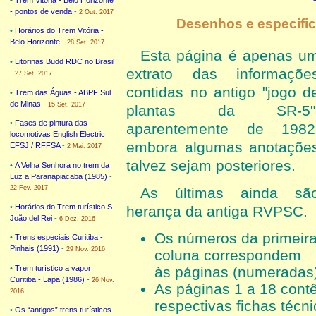
- pontos de venda
-
2 Out. 2017
Desenhos e especifi
•
Horários do Trem Vitória -
Belo Horizonte
-
28 Set. 2017
Esta página é apenas u
•
Litorinas Budd RDC no Brasil
extrato das informaçõe
-
27 Set. 2017
contidas no antigo "jogo d
•
Trem das Águas - ABPF Sul
de Minas
-
15 Set. 2017
plantas da SR-5"
•
Fases de pintura das
aparentemente de 1982
locomotivas English Electric
embora algumas anotaçõe
EFSJ / RFFSA
-
2 Mai. 2017
talvez sejam posteriores.
•
A Velha Senhora no trem da
Luz a Paranapiacaba (1985)
-
22 Fev. 2017
As últimas ainda sã
•
Horários do Trem turístico S.
herança da antiga RVPSC.
João del Rei
-
6 Dez. 2016
Os números da primeir
•
Trens especiais Curitiba -
Pinhais (1991)
-
29 Nov. 2016
coluna correspondem
•
Trem turístico a vapor
às páginas (numeradas)
Curitiba - Lapa (1986)
-
26 Nov.
As páginas 1 a 18 cont
2016
respectivas fichas técn
•
Os “antigos” trens turísticos