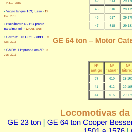
42
613
29.17
-
2 Jun. 2016
45
616
29.17
•
Vagão tanque TCQ Esso
-
13
Out. 2015
46
617
29.17
•
Escalímetro N / HO pronto
47
618
29.18
para imprimir
-
12 Out. 2015
•
Carro n° 115 CPEF / ABPF
-
9
GE 64 ton – Motor Cate
Out. 2015
•
GMDH-1 impressa em 3D
-
8
Jun. 2015
Nº
Nº
Nº
antigo
"atual"
fábri
39
610
29.16
41
612
29.16
44
615
29.17
Locomotivas da 
GE 23 ton
|
GE 64 ton Cooper Bess
1501 a 1576
|