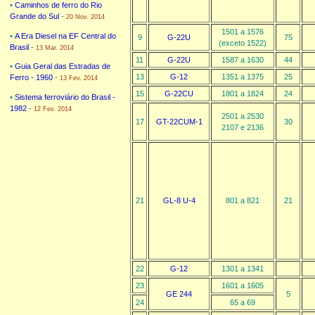
•
Caminhos de ferro do Rio
Grande do Sul
-
20 Nov. 2014
1501 a 1576
•
A Era Diesel na EF Central do
9
G-22U
75
(exceto 1522)
Brasil
-
13 Mar. 2014
11
G-22U
1587 a 1630
44
•
Guia Geral das Estradas de
13
G-12
1351 a 1375
25
Ferro - 1960
-
13 Fev. 2014
15
G-22CU
1801 a 1824
24
•
Sistema ferroviário do Brasil -
1982
-
12 Fev. 2014
2501 a 2530
17
GT-22CUM-1
30
2107 e 2136
21
GL-8 U-4
801 a 821
21
22
G-12
1301 a 1341
23
1601 a 1605
GE 244
5
24
65 a 69