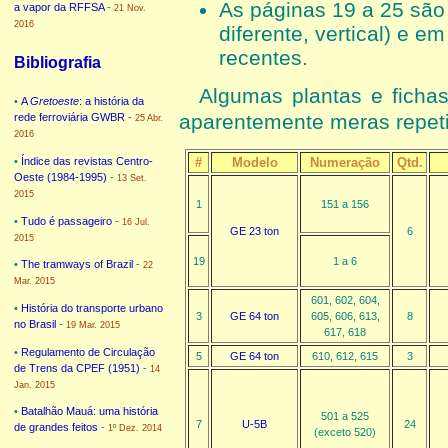
As páginas 19 a 25 são 
a vapor da RFFSA
-
21 Nov.
2016
diferente, vertical) e 
recentes.
Bibliografia
Algumas plantas e ficha
•
A
Gretoeste
: a história da
aparentemente meras repet
rede ferroviária GWBR
-
25 Abr.
2016
#
Modelo
Numeração
Qtd.
•
Índice das revistas Centro-
Oeste (1984-1995)
-
13 Set.
2015
1
151 a 156
•
Tudo é passageiro
-
16 Jul.
GE 23 ton
6
2015
19
1 a 6
•
The tramways of Brazil
-
22
Mar. 2015
601, 602, 604,
•
História do transporte urbano
3
GE 64 ton
605, 606, 613,
8
no Brasil
-
19 Mar. 2015
617, 618
•
Regulamento de Circulação
5
GE 64 ton
610, 612, 615
3
de Trens da CPEF (1951)
-
14
Jan. 2015
•
Batalhão Mauá: uma história
501 a 525
7
U-5B
24
de grandes feitos
-
1º Dez. 2014
(exceto 520)