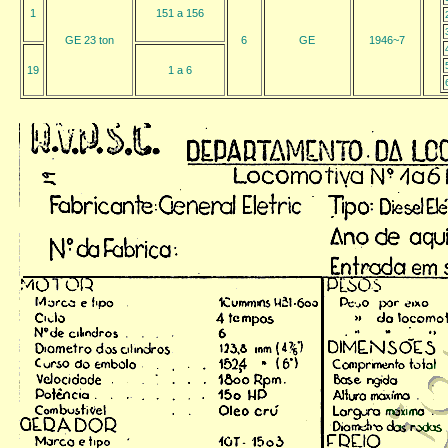
1
151 a 156
GE 23 ton
6
GE
1946~7
19
1 a 6