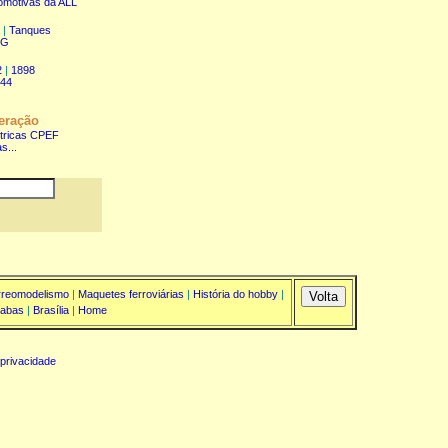
omotivas da ALL
|
Tanques
RG
2
|
1898
944
eração
étricas CPEF
s...
rreomodelismo
|
Maquetes ferroviárias
|
História do hobby
|
abas
|
Brasília
|
Home
 privacidade