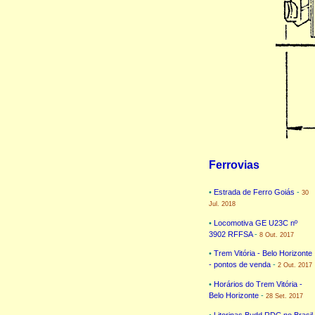
Ferrovias
•
Estrada de Ferro Goiás
-
30
Jul. 2018
•
Locomotiva GE U23C nº
3902 RFFSA
-
8 Out. 2017
•
Trem Vitória - Belo Horizonte
- pontos de venda
-
2 Out. 2017
•
Horários do Trem Vitória -
Belo Horizonte
-
28 Set. 2017
•
Litorinas Budd RDC no Brasil