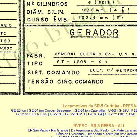
Locomotivas da SR-5 Curitiba - RFFSA
GE 23 ton
|
GE 64 ton Cooper Bessemer
|
GE 64 ton Caterpillar
|
U-5B
|
G-22U nº 15
G-12 nº 1351 a 1375
|
G-22CU
|
GT-22CUM-1
|
GL-8 U-4
|
G-12 nº 1301 a 1341
RVPSC : SR-5 RFFSA : ALL
EF São Paulo - Rio Grande
|
Da Argentina a São Paulo
|
EF Mate Laranjei
Pátio de Uvaranas
|
Descendo a serra em uma avala