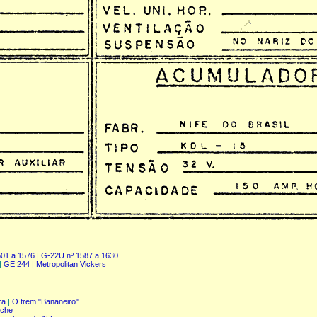
01 a 1576
|
G-22U nº 1587 a 1630
|
GE 244
|
Metropolitan Vickers
ra
|
O trem "Bananeiro"
nche