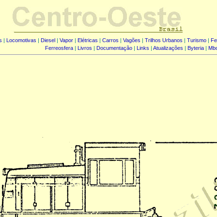
s
|
Locomotivas
|
Diesel
|
Vapor
|
Elétricas
|
Carros
|
Vagões
|
Trilhos Urbanos
|
Turismo
|
Fe
Ferreosfera
|
Livros
|
Documentação
|
Links
|
Atualizações
|
Byteria
|
Mb