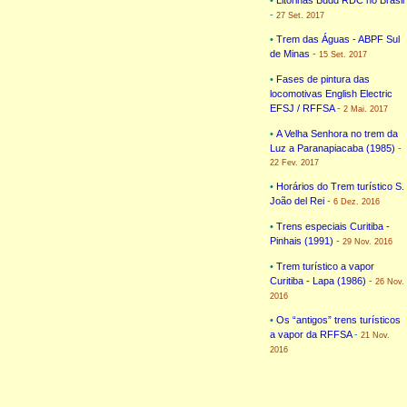
-
27 Set. 2017
•
Trem das Águas - ABPF Sul
de Minas
-
15 Set. 2017
•
Fases de pintura das
locomotivas English Electric
EFSJ / RFFSA
-
2 Mai. 2017
•
A Velha Senhora no trem da
Luz a Paranapiacaba (1985)
-
22 Fev. 2017
•
Horários do Trem turístico S.
João del Rei
-
6 Dez. 2016
•
Trens especiais Curitiba -
Pinhais (1991)
-
29 Nov. 2016
•
Trem turístico a vapor
Curitiba - Lapa (1986)
-
26 Nov.
2016
•
Os “antigos” trens turísticos
a vapor da RFFSA
-
21 Nov.
2016