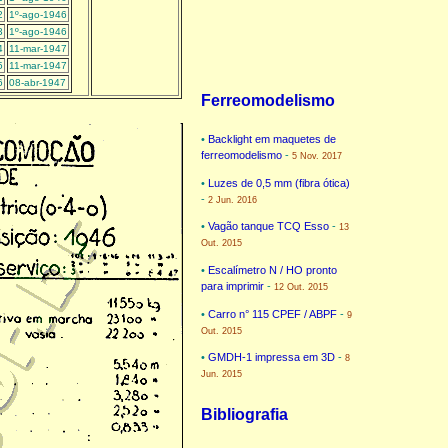
2
1º-ago-1946
3
1º-ago-1946
4
11-mar-1947
5
11-mar-1947
6
08-abr-1947
Ferreomodelismo
•
Backlight em maquetes de
ferreomodelismo
-
5 Nov. 2017
•
Luzes de 0,5 mm (fibra ótica)
-
2 Jun. 2016
•
Vagão tanque TCQ Esso
-
13
Out. 2015
•
Escalímetro N / HO pronto
para imprimir
-
12 Out. 2015
•
Carro n° 115 CPEF / ABPF
-
9
Out. 2015
•
GMDH-1 impressa em 3D
-
8
Jun. 2015
Bibliografia