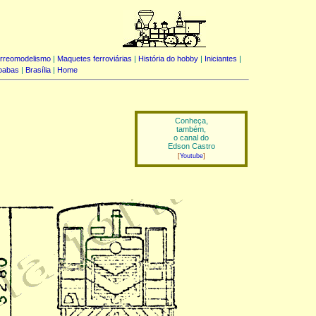
rreomodelismo
|
Maquetes ferroviárias
|
História do hobby
|
Iniciantes
|
oabas
|
Brasília
|
Home
Conheça,
também,
o canal do
Edson Castro
[
Youtube
]