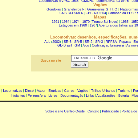
Locomotivas RVPSC 1935
|
GMDH1
|
Locomotivas da SR-5
|
Loc
Vagões
Gôndolas
|
Graneleiros F
|
Graneleiros G, H, Q
|
Plataformas
CNB-341.568-6
|
CBC-609.604
|
Caboose da EFSP
Mapas
1991
|
1984
|
1974
|
1970
(
Tronco Sul Novo
) |
1965
|
195
Estações em 1960
|
1907
|
Abertura dos trilhos até 1
Locomotivas: desenhos, especificações, num
ALL
(
2002
) |
SR-6
|
SR-5
|
SR-2
|
SR-3
|
RFFSA
|
Fepasa
|
El
GE-Brasil
|
GM
|
Alco
|
Codificação brasileira
|
As nova
Busca no site
s
|
Locomotivas
|
Diesel
|
Vapor
|
Elétricas
|
Carros
|
Vagões
|
Trilhos Urbanos
|
Turismo
|
Fe
Iniciantes
|
Ferreosfera
|
Livros
|
Documentação
|
Links
|
Atualizações
|
Byteria
|
Mbo
Sobre o site Centro-Oeste
|
Contato
|
Publicidade
|
Política de