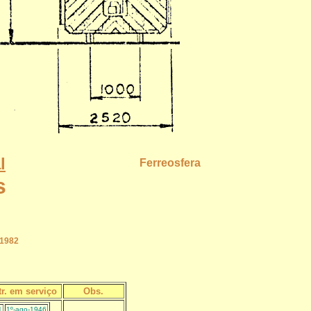
l
Ferreosfera
s
-1982
r. em serviço
Obs.
1
1º-ago-1946