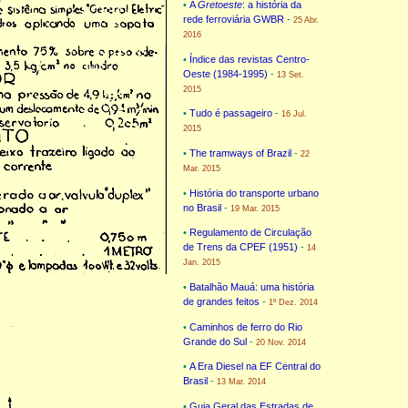
•
A
Gretoeste
: a história da
rede ferroviária GWBR
-
25 Abr.
2016
•
Índice das revistas Centro-
Oeste (1984-1995)
-
13 Set.
2015
•
Tudo é passageiro
-
16 Jul.
2015
•
The tramways of Brazil
-
22
Mar. 2015
•
História do transporte urbano
no Brasil
-
19 Mar. 2015
•
Regulamento de Circulação
de Trens da CPEF (1951)
-
14
Jan. 2015
•
Batalhão Mauá: uma história
de grandes feitos
-
1º Dez. 2014
•
Caminhos de ferro do Rio
Grande do Sul
-
20 Nov. 2014
•
A Era Diesel na EF Central do
Brasil
-
13 Mar. 2014
•
Guia Geral das Estradas de