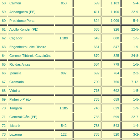
58
Calmon
853
599
1.183
5-4-
59
Anhanguera (PE)
611
1.100
22-9-
60
Presidente Pena
624
1.009
5-4-
61
Adolfo Konder (PE)
638
926
22-5-
62
Caçador
1.189
649
888
1-5-
63
Engenheiro Leite Ribeiro
661
847
1-9-
64
Coronel Tibúrcio Cavalcânti
670
825
24-8-
65
Rio das Antas
684
779
1-5-
66
Ipoméia
997
692
764
2-2-
67
Gramado
700
750
7-12-
68
Videira
715
692
1-5-
69
Pinheiro Prêto
733
659
1-5-
70
Tangará
1.185
748
629
1-9-
71
General Góis (PE)
755
599
22-7-
72
Ibicaré
542
768
543
1-4-
73
Luzerna
122
783
520
3-2-