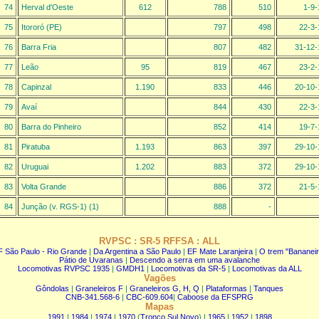
74
Herval d'Oeste
612
788
510
1-9-
75
Itororó (PE)
797
498
22-3-
76
Barra Fria
807
482
31-12-
77
Leão
95
819
467
23-2-
78
Capinzal
1.190
833
446
20-10-
79
Avaí
844
430
22-3-
80
Barra do Pinheiro
852
414
19-7-
81
Piratuba
1.193
863
397
29-10-
82
Uruguai
1.202
883
372
29-10-
83
Volta Grande
886
372
21-5-
84
Junção (v. RGS-1) (1)
888
-
RVPSC : SR-5 RFFSA : ALL
F São Paulo - Rio Grande
|
Da Argentina a São Paulo
|
EF Mate Laranjeira
|
O trem "Bananeir
Pátio de Uvaranas
|
Descendo a serra em uma avalanche
Locomotivas RVPSC 1935
|
GMDH1
|
Locomotivas da SR-5
|
Locomotivas da ALL
Vagões
Gôndolas
|
Graneleiros F
|
Graneleiros G, H, Q
|
Plataformas
|
Tanques
CNB-341.568-6
|
CBC-609.604
|
Caboose da EFSPRG
Mapas
1991
|
1984
|
1974
|
1970
(
Tronco Sul Novo
) |
1965
|
1952
|
1898