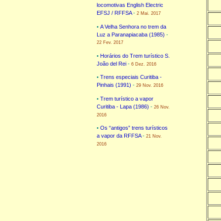
locomotivas English Electric
EFSJ / RFFSA
-
2 Mai. 2017
•
A Velha Senhora no trem da
Luz a Paranapiacaba (1985)
-
22 Fev. 2017
•
Horários do Trem turístico S.
João del Rei
-
6 Dez. 2016
•
Trens especiais Curitiba -
Pinhais (1991)
-
29 Nov. 2016
•
Trem turístico a vapor
Curitiba - Lapa (1986)
-
26 Nov.
2016
•
Os “antigos” trens turísticos
a vapor da RFFSA
-
21 Nov.
2016