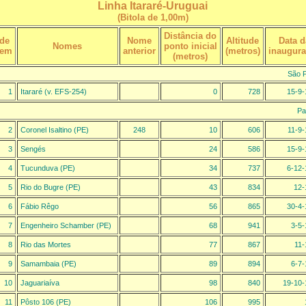
Linha Itararé-Uruguai
(Bitola de 1,00m)
Distância do
 de
Nome
Altitude
Data d
Nomes
ponto inicial
dem
anterior
(metros)
inaugur
(metros)
São P
1
Itararé (v. EFS-254)
0
728
15-9-
Pa
2
Coronel Isaltino (PE)
248
10
606
11-9-
3
Sengés
24
586
15-9-
4
Tucunduva (PE)
34
737
6-12-
5
Rio do Bugre (PE)
43
834
12-
6
Fábio Rêgo
56
865
30-4-
7
Engenheiro Schamber (PE)
68
941
3-5-
8
Rio das Mortes
77
867
11-
9
Samambaia (PE)
89
894
6-7-
10
Jaguariaíva
98
840
19-10-
11
Pôsto 106 (PE)
106
995