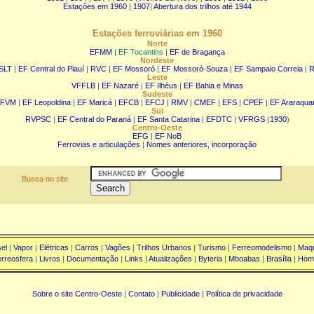
Estações em 1960
|
1907
|
Abertura dos trilhos até 1944
Estações ferroviárias em 1960
Norte
EFMM
| EF Tocantins |
EF de Bragança
Nordeste
SLT
|
EF Central do Piauí
|
RVC
|
EF Mossoró
|
EF Mossoró-Souza
|
EF Sampaio Correia
|
Leste
VFFLB
|
EF Nazaré
|
EF Ilhéus
|
EF Bahia e Minas
Sudeste
FVM
|
EF Leopoldina
|
EF Maricá
|
EFCB
|
EFCJ
|
RMV
|
CMEF
|
EFS
|
CPEF
|
EF Araraqua
Sul
RVPSC
|
EF Central do Paraná
|
EF Santa Catarina
|
EFDTC
|
VFRGS
(
1930
)
Centro-Oeste
EFG
|
EF NoB
Ferrovias e articulações
|
Nomes anteriores, incorporação
Busca no site
el
|
Vapor
|
Elétricas
|
Carros
|
Vagões
|
Trilhos Urbanos
|
Turismo
|
Ferreomodelismo
|
Maqu
rreosfera
|
Livros
|
Documentação
|
Links
|
Atualizações
|
Byteria
|
Mboabas
|
Brasília
|
Hom
Sobre o site Centro-Oeste
|
Contato
|
Publicidade
|
Política de privacidade