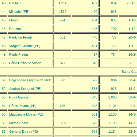
43
Rio Azul
1.211
407
854
22-12-
44
Minduhy (PE)
1.512
420
918
45
Mallet
724
434
835
1-12-
46
Dorizon
445
797
1-12-
47
Paulo de Frontin
601
446
777
20-4-
48
Vargem Grande (PE)
481
776
1-12-
49
Paula Freitas
497
754
26-2-
50
Pôrto União do Vitória
1.485
516
-
26-2-
Santa Cat
51
Engenheiro Eugênio de Melo
680
522
804
30-4-
52
Aquiles Stenghel (PE)
533
925
13-9-
53
Nova Galícia
545
1.035
30-4-
54
Cêrro Pelado (PE)
735
553
1.104
2-8-
55
Maquinista Molina (PE)
561
1.180
14-3-
56
Matos Costa
1.297
573
1.199
14-3-
57
General Dutra (PE)
588
1.154
22-3-