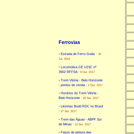
Ferrovias
•
Estrada de Ferro Goiás
-
30
Jul. 2018
•
Locomotiva GE U23C nº
3902 RFFSA
-
8 Out. 2017
•
Trem Vitória - Belo Horizonte
- pontos de venda
-
2 Out. 2017
•
Horários do Trem Vitória -
Belo Horizonte
-
28 Set. 2017
•
Litorinas Budd RDC no Brasil
-
27 Set. 2017
•
Trem das Águas - ABPF Sul
de Minas
-
15 Set. 2017
•
Fases de pintura das