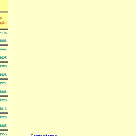
a
ação
aulo
1908
raná
1925
1908
1926
1927
1908
1926
1913
1926
1905
1955