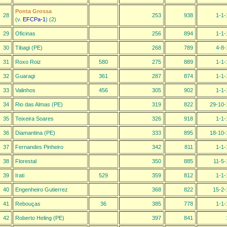
Ponta Grossa
28
253
938
1-1-
(v.
EFCPa-1
) (2)
29
Oficinas
256
894
1-1-
30
Tibagi (PE)
268
789
4-8-
31
Roxo Roiz
580
275
889
1-1-
32
Guaragi
361
287
874
1-1-
33
Valinhos
456
305
902
1-1-
34
Rio das Almas (PE)
319
822
29-10-
35
Teixeira Soares
326
918
1-1-
36
Diamantina (PE)
333
895
18-10-
37
Fernandes Pinheiro
342
811
1-1-
38
Florestal
350
885
11-5-
39
Irati
529
359
812
1-1-
40
Engenheiro Gutierrez
368
822
15-2-
41
Rebouças
36
385
778
1-1-
42
Roberto Heling (PE)
397
841