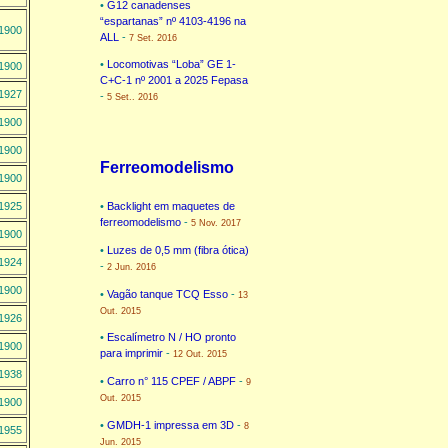
•
G12 canadenses
“espartanas” nº 4103-4196 na
1900
ALL
-
7 Set. 2016
•
Locomotivas “Loba” GE 1-
1900
C+C-1 nº 2001 a 2025 Fepasa
1927
-
5 Set.. 2016
1900
1900
Ferreomodelismo
1900
1925
•
Backlight em maquetes de
ferreomodelismo
-
5 Nov. 2017
1900
•
Luzes de 0,5 mm (fibra ótica)
1924
-
2 Jun. 2016
1900
•
Vagão tanque TCQ Esso
-
13
Out. 2015
1926
•
Escalímetro N / HO pronto
1900
para imprimir
-
12 Out. 2015
1938
•
Carro n° 115 CPEF / ABPF
-
9
Out. 2015
1900
•
GMDH-1 impressa em 3D
-
8
1955
Jun. 2015