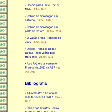
1902
•
Decais para G12 e C22-7i
MRN
-
1935
7 Jun. 2015
•
Cabine de sinalização em
1903
estireno
-
19 Dez. 2014
1903
•
Cabine de sinalização em
1904
palito de fósforo
-
17 Dez. 2014
1922
•
O vagão Frima Frateschi de
1970
-
3 Jun. 2014
1905
•
Decais Trem Rio Doce
|
1905
Decais Trem Vitória-Belo
Horizonte
-
28 Jan. 2014
arina
•
Alco FA1 e o lançamento
1908
Frateschi (1989) na RBF
-
21
Out. 2013
1926
1908
Bibliografia
1929
•
A
Gretoeste
: a história da
1950
rede ferroviária GWBR
-
25 Abr.
1950
2016
1942
•
Índice das revistas Centro-
Oeste (1984-1995)
-