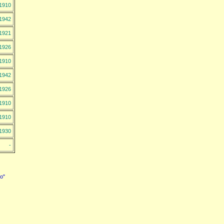
1910
1942
1921
1926
1910
1942
1926
1910
1910
1930
-
o"