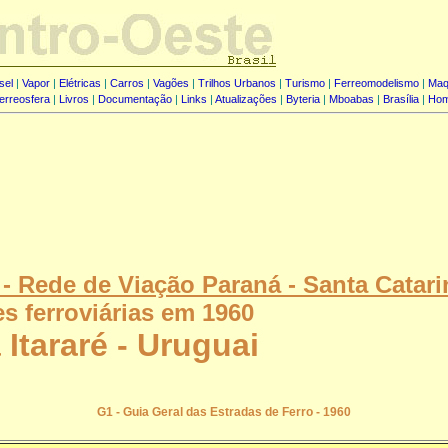
sel
|
Vapor
|
Elétricas
|
Carros
|
Vagões
|
Trilhos Urbanos
|
Turismo
|
Ferreomodelismo
|
Maq
erreosfera
|
Livros
|
Documentação
|
Links
|
Atualizações
|
Byteria
|
Mboabas
|
Brasília
|
Ho
 Rede de Viação Paraná - Santa Catari
s ferroviárias em 1960
 Itararé - Uruguai
G1 - Guia Geral das Estradas de Ferro - 1960