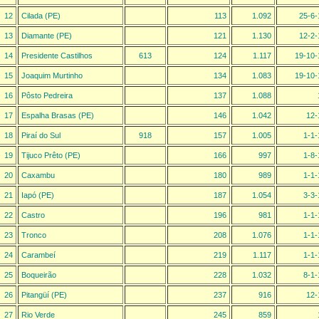
12
Cilada (PE)
113
1.092
25-6-
13
Diamante (PE)
121
1.130
12-2-
14
Presidente Castilhos
613
124
1.117
19-10-
15
Joaquim Murtinho
134
1.083
19-10-
16
Pôsto Pedreira
137
1.088
17
Espalha Brasas (PE)
146
1.042
12-
18
Piraí do Sul
918
157
1.005
1-1-
19
Tijuco Prêto (PE)
166
997
1-8-
20
Caxambu
180
989
1-1-
21
Iapó (PE)
187
1.054
3-3-
22
Castro
196
981
1-1-
23
Tronco
208
1.076
1-1-
24
Carambeí
219
1.117
1-1-
25
Boqueirão
228
1.032
8-1-
26
Pitangüí (PE)
237
916
12-
27
Rio Verde
245
859