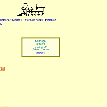
uetes ferroviárias
|
História do hobby
|
Iniciantes
|
me
Conheça,
também,
o canal do
Edson Castro
[
Youtube
]
na