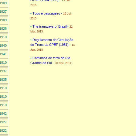
13 Set.
1909
2015
1927
•
Tudo é passageiro
-
16 Jul.
2015
1909
•
The tramways of Brazil
-
22
1926
Mar. 2015
1910
•
Regulamento de Circulação
de Trens da CPEF (1951)
-
14
1940
Jan. 2015
1941
•
Caminhos de ferro do Rio
1910
Grande do Sul
-
20 Nov. 2014
1937
1935
1910
1910
1910
1942
1927
1922