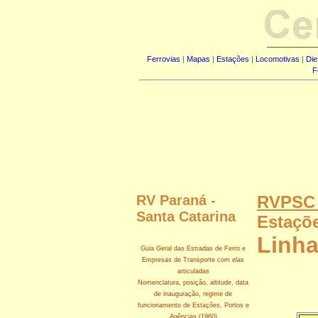
Ferrovias
|
Mapas
|
Estações
|
Locomotivas
|
Die
F
RV Paraná -
RVPSC -
Santa Catarina
Estaçõe
Linha
Guia Geral das Estradas de Ferro e
Empresas de Transporte com elas
articuladas
Nomenclatura, posição, altitude, data
de inauguração, regime de
funcionamento de Estações, Portos e
Agências (1960)