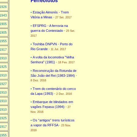
Ferreofotos
1926
•
Estação Aimorés - Trem
1943
Vitória a Minas
-
27 Set. 2017
1905
•
EFSPRG - A ferrovia na
guerra do Contestado
-
25 Set.
1905
2017
1955
•
Toshiba DNPVN - Porto do
Rio Grande
-
1917
11 Jul. 2017
•
A volta da locomotiva "Velha
1910
Senhora" (1981)
-
18 Fev. 2017
1925
•
Reconstrução da Rotunda de
1910
São João del Rei (1983-1984)
-
8 Dez. 2016
1927
•
Trem do centenário do cerco
1910
da Lapa (1993)
-
2 Dez. 2016
1910
•
Embarque de blindados em
vagões Fepasa (1994)
-
27
1910
Nov. 2016
1925
•
Os “antigos” trens turísticos
a vapor da RFFSA
-
23 Nov.
1917
2016
1955