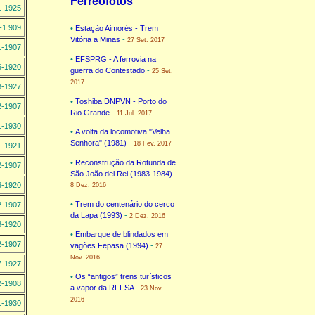
Ferreofotos
1-1925
-1 909
•
Estação Aimorés - Trem
Vitória a Minas
-
27 Set. 2017
1-1907
•
EFSPRG - A ferrovia na
6-1920
guerra do Contestado
-
25 Set.
2017
8-1927
•
Toshiba DNPVN - Porto do
2-1907
Rio Grande
-
11 Jul. 2017
1-1930
•
A volta da locomotiva "Velha
Senhora" (1981)
-
18 Fev. 2017
1-1921
•
Reconstrução da Rotunda de
2-1907
São João del Rei (1983-1984)
-
6-1920
8 Dez. 2016
•
Trem do centenário do cerco
2-1907
da Lapa (1993)
-
2 Dez. 2016
8-1920
•
Embarque de blindados em
2-1907
vagões Fepasa (1994)
-
27
Nov. 2016
7-1927
•
Os “antigos” trens turísticos
2-1908
a vapor da RFFSA
-
23 Nov.
2016
1-1930