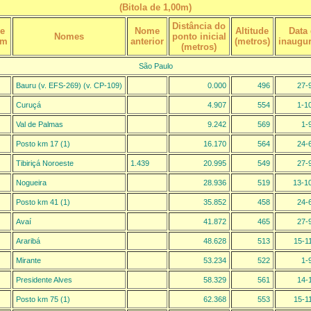
(Bitola de 1,00m)
Distância do
de
Nome
Altitude
Data
Nomes
ponto inicial
em
anterior
(metros)
inaugu
(metros)
São Paulo
Bauru (v. EFS-269) (v. CP-109)
0.000
496
27-
Curuçá
4.907
554
1-1
Val de Palmas
9.242
569
1-
Posto km 17 (1)
16.170
564
24-
Tibiriçá Noroeste
1.439
20.995
549
27-
Nogueira
28.936
519
13-1
Posto km 41 (1)
35.852
458
24-
Avaí
41.872
465
27-
Araribá
48.628
513
15-1
Mirante
53.234
522
1-
Presidente Alves
58.329
561
14-
Posto km 75 (1)
62.368
553
15-1