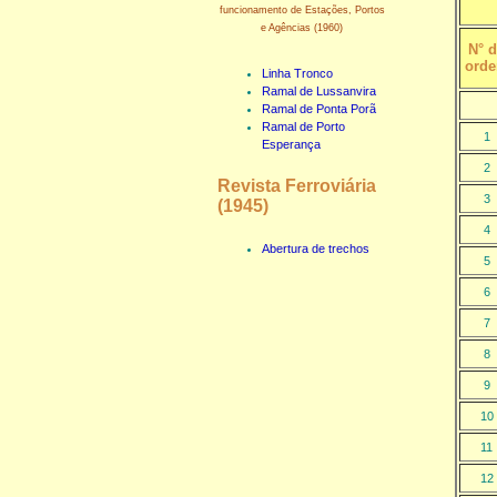
funcionamento de Estações, Portos
e Agências (1960)
N° 
ord
Linha Tronco
Ramal de Lussanvira
Ramal de Ponta Porã
Ramal de Porto
1
Esperança
2
Revista Ferroviária
3
(1945)
4
Abertura de trechos
5
6
7
8
9
10
11
12