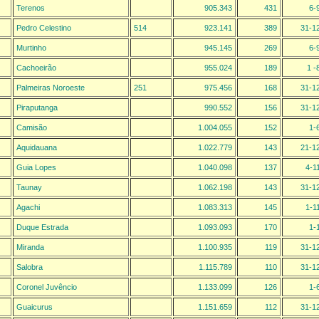
Terenos
905.343
431
6-
Pedro Celestino
514
923.141
389
31-1
Murtinho
945.145
269
6-
Cachoeirão
955.024
189
1 -
Palmeiras Noroeste
251
975.456
168
31-1
Piraputanga
990.552
156
31-1
Camisão
1.004.055
152
1-
Aquidauana
1.022.779
143
21-1
Guia Lopes
1.040.098
137
4-1
Taunay
1.062.198
143
31-1
Agachi
1.083.313
145
1-1
Duque Estrada
1.093.093
170
1-
Miranda
1.100.935
119
31-1
Salobra
1.115.789
110
31-1
Coronel Juvêncio
1.133.099
126
1-
Guaicurus
1.151.659
112
31-1