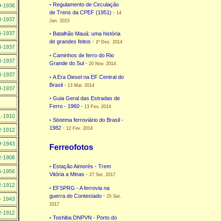
•
Regulamento de Circulação
9-1936
de Trens da CPEF (1951)
-
14
8-1937
Jan. 2015
6-1937
•
Batalhão Mauá: uma história
de grandes feitos
-
1º Dez. 2014
3-1937
•
Caminhos de ferro do Rio
8-1937
Grande do Sul
-
20 Nov. 2014
3-1937
•
A Era Diesel na EF Central do
Brasil
-
13 Mar. 2014
8-1937
•
Guia Geral das Estradas de
Ferro - 1960
-
13 Fev. 2014
1-1910
•
Sistema ferroviário do Brasil -
1982
-
12 Fev. 2014
2-1912
9-1943
Ferreofotos
2-1908
•
Estação Aimorés - Trem
6-1956
Vitória a Minas
-
27 Set. 2017
2-1912
•
EFSPRG - A ferrovia na
guerra do Contestado
-
25 Set.
- 1943
2017
2-1912
•
Toshiba DNPVN - Porto do