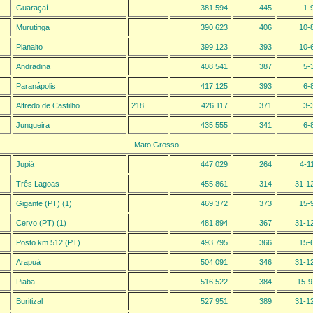
Guaraçaí
381.594
445
1-
Murutinga
390.623
406
10-
Planalto
399.123
393
10-
Andradina
408.541
387
5-
Paranápolis
417.125
393
6-
Alfredo de Castilho
218
426.117
371
3-
Junqueira
435.555
341
6-
Mato Grosso
Jupiá
447.029
264
4-1
Três Lagoas
455.861
314
31-1
Gigante (PT) (1)
469.372
373
15-
Cervo (PT) (1)
481.894
367
31-1
Posto km 512 (PT)
493.795
366
15-
Arapuá
504.091
346
31-1
Piaba
516.522
384
15-9
Buritizal
527.951
389
31-1