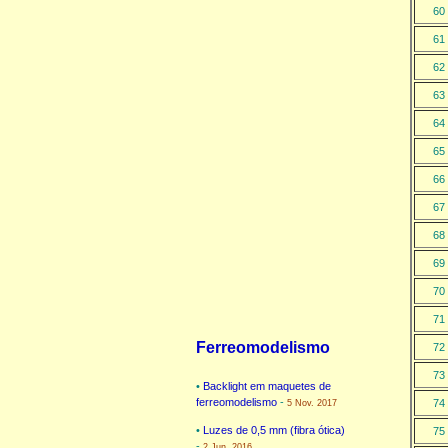
60
61
62
63
64
65
66
67
68
69
70
71
Ferreomodelismo
72
73
•
Backlight em maquetes de
ferreomodelismo
-
74
5 Nov. 2017
•
Luzes de 0,5 mm (fibra ótica)
75
-
2 Jun. 2016