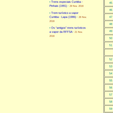
•
Trens especiais Curitiba -
45
Pinhais (1991)
-
29 Nov. 2016
46
•
Trem turístico a vapor
47
Curitiba - Lapa (1986)
-
26 Nov.
2016
48
•
Os “antigos” trens turísticos
49
a vapor da RFFSA
-
21 Nov.
2016
50
51
52
53
54
55
56
57
58
59