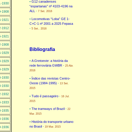
•
G12 canadenses
1-1930
“espartanas” nº 4103-4196 na
ALL
-
9-1908
7 Set. 2016
•
Locomotivas “Loba” GE 1-
6-1921
C+C-1 nº 2001 a 2025 Fepasa
2-1912
-
5 Set.. 2016
6-1921
2-1908
Bibliografia
5-1929
•
A
Gretoeste
: a história da
8-1929
rede ferroviária GWBR
-
25 Abr.
8-1929
2016
8-1930
•
Índice das revistas Centro-
Oeste (1984-1995)
-
13 Set.
8-1930
2015
2-1932
•
Tudo é passageiro
-
16 Jul.
2015
4-1933
•
The tramways of Brazil
-
22
8-1935
Mar. 2015
3-1936
•
História do transporte urbano
no Brasil
-
9-1936
19 Mar. 2015