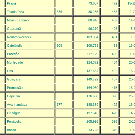
Pirajuí
73.607
472
15-1
Toledo Piza
676
80.285
488
1-7
Ministro Calmon
88.946
459
14-
Guarantã
96.270
498
5-
Renato Werneck
103.394
461
1-
Cafelândia
909
109.763
433
16-
Paredão
117.129
436
1-1
Monlevade
124.372
454
20-
Lins
137.664
402
16-
Guaiçara
149.792
437
20-
Promissão
164.060
415
16-
Capituva
176.688
398
25-
Avanhandava
177
188.389
422
16-
Urutágua
197.546
420
14-
Penápolis
205.996
395
2-1
Bonito
213.728
379
1-1