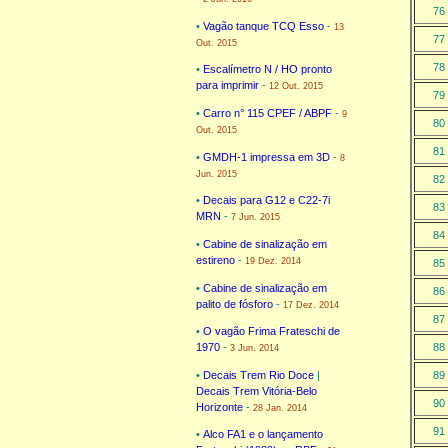
76
•
Vagão tanque TCQ Esso
-
13
77
Out. 2015
78
•
Escalímetro N / HO pronto
para imprimir
-
12 Out. 2015
79
•
Carro n° 115 CPEF / ABPF
-
9
80
Out. 2015
81
•
GMDH-1 impressa em 3D
-
8
Jun. 2015
82
•
Decais para G12 e C22-7i
83
MRN
-
7 Jun. 2015
84
•
Cabine de sinalização em
estireno
-
19 Dez. 2014
85
•
Cabine de sinalização em
86
palito de fósforo
-
17 Dez. 2014
87
•
O vagão Frima Frateschi de
88
1970
-
3 Jun. 2014
89
•
Decais Trem Rio Doce
|
Decais Trem Vitória-Belo
90
Horizonte
-
28 Jan. 2014
91
•
Alco FA1 e o lançamento