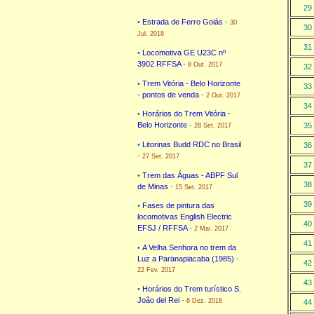
29
•
Estrada de Ferro Goiás
-
30
30
Jul. 2018
31
•
Locomotiva GE U23C nº
3902 RFFSA
-
8 Out. 2017
32
•
Trem Vitória - Belo Horizonte
33
- pontos de venda
-
2 Out. 2017
34
•
Horários do Trem Vitória -
Belo Horizonte
-
35
28 Set. 2017
•
Litorinas Budd RDC no Brasil
36
-
27 Set. 2017
37
•
Trem das Águas - ABPF Sul
38
de Minas
-
15 Set. 2017
39
•
Fases de pintura das
locomotivas English Electric
40
EFSJ / RFFSA
-
2 Mai. 2017
41
•
A Velha Senhora no trem da
Luz a Paranapiacaba (1985)
-
42
22 Fev. 2017
43
•
Horários do Trem turístico S.
João del Rei
-
6 Dez. 2016
44