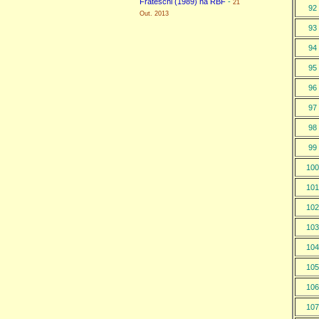
Frateschi (1989) na RBF
-
21
92
Out. 2013
93
94
95
96
97
98
99
100
101
102
103
104
105
106
107