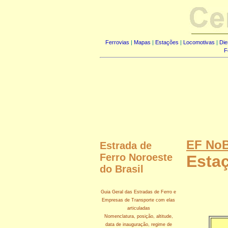
Ferrovias
|
Mapas
|
Estações
|
Locomotivas
|
Die
F
EF NoB
Estrada de
Ferro Noroeste
Estaç
do Brasil
Guia Geral das Estradas de Ferro e
Empresas de Transporte com elas
articuladas
Nomenclatura, posição, altitude,
data de inauguração, regime de