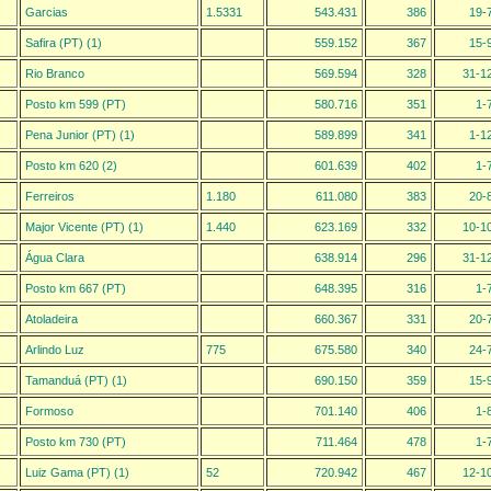
Garcias
1.5331
543.431
386
19-
Safira (PT) (1)
559.152
367
15-
Rio Branco
569.594
328
31-1
Posto km 599 (PT)
580.716
351
1-
Pena Junior (PT) (1)
589.899
341
1-1
Posto km 620 (2)
601.639
402
1-
Ferreiros
1.180
611.080
383
20-
Major Vicente (PT) (1)
1.440
623.169
332
10-1
Água Clara
638.914
296
31-1
Posto km 667 (PT)
648.395
316
1-
Atoladeira
660.367
331
20-
Arlindo Luz
775
675.580
340
24-
Tamanduá (PT) (1)
690.150
359
15-
Formoso
701.140
406
1-
Posto km 730 (PT)
711.464
478
1-
Luiz Gama (PT) (1)
52
720.942
467
12-1