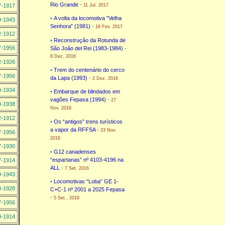
Rio Grande
-
7-1917
11 Jul. 2017
•
A volta da locomotiva "Velha
9-1943
Senhora" (1981)
-
18 Fev. 2017
2-1912
•
Reconstrução da Rotunda de
7-1956
São João del Rei (1983-1984)
-
8 Dez. 2016
2-1926
•
Trem do centenário do cerco
7-1956
da Lapa (1993)
-
2 Dez. 2016
8-1934
•
Embarque de blindados em
vagões Fepasa (1994)
-
27
0-1938
Nov. 2016
2-1912
•
Os “antigos” trens turísticos
a vapor da RFFSA
-
23 Nov.
7-1956
2016
7-1930
•
G12 canadenses
“espartanas” nº 4103-4196 na
7-1914
ALL
-
7 Set. 2016
9-1943
•
Locomotivas “Loba” GE 1-
8-1928
C+C-1 nº 2001 a 2025 Fepasa
-
5 Set.. 2016
7-1956
0-1914