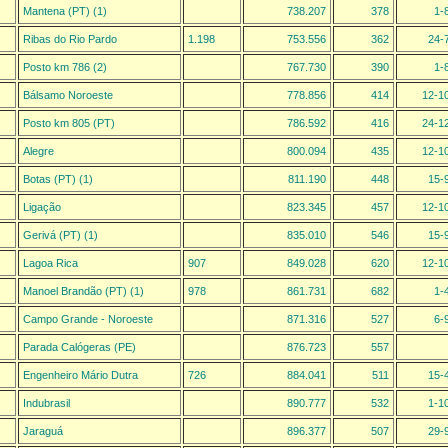
Mantena (PT) (1)
738.207
378
1-
Ribas do Rio Pardo
1.198
753.556
362
24-
Posto km 786 (2)
767.730
390
1-
Bálsamo Noroeste
778.856
414
12-1
Posto km 805 (PT)
786.592
416
24-1
Alegre
800.094
435
12-1
Botas (PT) (1)
811.190
448
15-
Ligação
823.345
457
12-1
Gerivá (PT) (1)
835.010
546
15-
Lagoa Rica
907
849.028
620
12-1
Manoel Brandão (PT) (1)
978
861.731
682
1-
Campo Grande - Noroeste
871.316
527
6-
Parada Calógeras (PE)
876.723
557
Engenheiro Mário Dutra
726
884.041
511
15-
Indubrasil
890.777
532
1-1
Jaraguá
896.377
507
29-