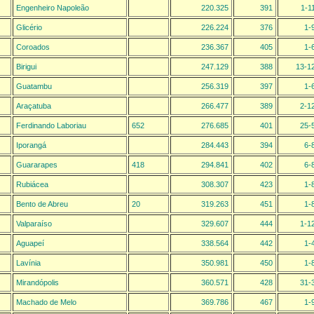
Engenheiro Napoleão
220.325
391
1-1
Glicério
226.224
376
1-
Coroados
236.367
405
1-
Birigui
247.129
388
13-1
Guatambu
256.319
397
1-
Araçatuba
266.477
389
2-1
Ferdinando Laboriau
652
276.685
401
25-
Iporangá
284.443
394
6-
Guararapes
418
294.841
402
6-
Rubiácea
308.307
423
1-
Bento de Abreu
20
319.263
451
1-
Valparaíso
329.607
444
1-1
Aguapeí
338.564
442
1-
Lavínia
350.981
450
1-
Mirandópolis
360.571
428
31-
Machado de Melo
369.786
467
1-