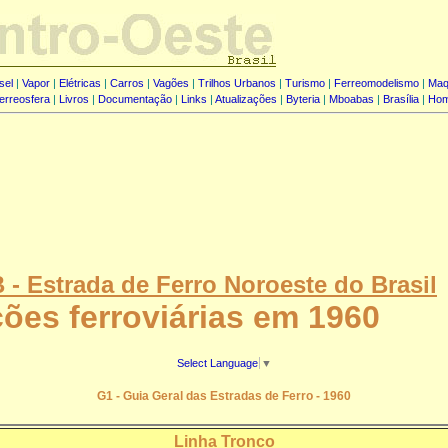
sel
|
Vapor
|
Elétricas
|
Carros
|
Vagões
|
Trilhos Urbanos
|
Turismo
|
Ferreomodelismo
|
Maq
erreosfera
|
Livros
|
Documentação
|
Links
|
Atualizações
|
Byteria
|
Mboabas
|
Brasília
|
Ho
 - Estrada de Ferro Noroeste do Brasil
ões ferroviárias em 1960
Select Language
▼
G1 - Guia Geral das Estradas de Ferro - 1960
Linha Tronco