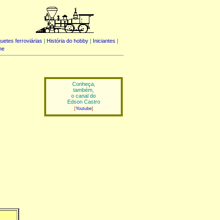
uetes ferroviárias
|
História do hobby
|
Iniciantes
|
me
Conheça,
também,
o canal do
Edson Castro
[
Youtube
]