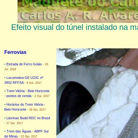
Efeito visual do túnel instalado na
Ferrovias
•
Estrada de Ferro Goiás
-
30
Jul. 2018
•
Locomotiva GE U23C nº
3902 RFFSA
-
8 Out. 2017
•
Trem Vitória - Belo Horizonte
- pontos de venda
-
2 Out. 2017
•
Horários do Trem Vitória -
Belo Horizonte
-
28 Set. 2017
•
Litorinas Budd RDC no Brasil
-
27 Set. 2017
•
Trem das Águas - ABPF Sul
de Minas
-
15 Set. 2017