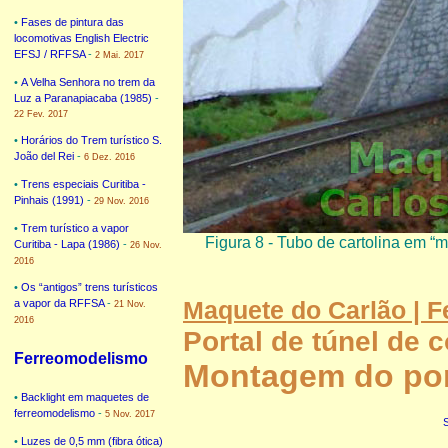
•
Fases de pintura das
locomotivas English Electric
EFSJ / RFFSA
-
2 Mai. 2017
•
A Velha Senhora no trem da
Luz a Paranapiacaba (1985)
-
22 Fev. 2017
•
Horários do Trem turístico S.
João del Rei
-
6 Dez. 2016
•
Trens especiais Curitiba -
Pinhais (1991)
-
29 Nov. 2016
•
Trem turístico a vapor
Figura 8 - Tubo de cartolina em “m
Curitiba - Lapa (1986)
-
26 Nov.
2016
•
Os “antigos” trens turísticos
Maquete do Carlão | 
a vapor da RFFSA
-
21 Nov.
2016
Portal de túnel de 
Ferreomodelismo
Montagem do por
•
Backlight em maquetes de
ferreomodelismo
-
5 Nov. 2017
•
Luzes de 0,5 mm (fibra ótica)