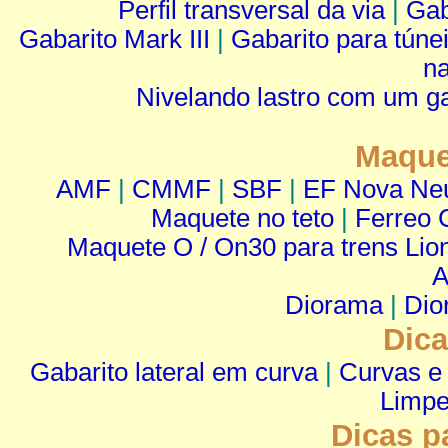
Perfil transversal da via
|
Gab
Gabarito Mark III
|
Gabarito para túnei
n
Nivelando lastro com um ga
Maque
AMF
|
CMMF
|
SBF
|
EF Nova Neu
Maquete no teto
|
Ferreo 
Maquete O / On30 para trens Lio
A
Diorama
|
Dio
Dica
Gabarito lateral em curva
|
Curvas e 
Limpe
Dicas p