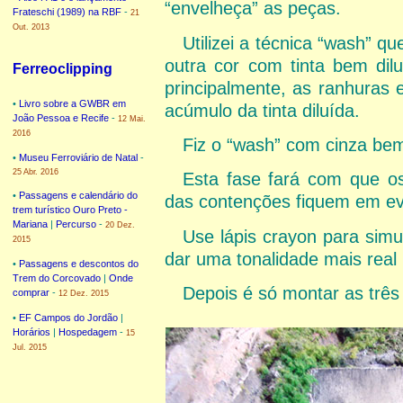
“envelheça” as peças.
Frateschi (1989) na RBF
-
21
Out. 2013
Utilizei a técnica “wash” q
outra cor com tinta bem dilu
Ferreoclipping
principalmente, as ranhuras 
•
Livro sobre a GWBR em
acúmulo da tinta diluída.
João Pessoa e Recife
-
12 Mai.
2016
Fiz o “wash” com cinza be
•
Museu Ferroviário de Natal
-
25 Abr. 2016
Esta fase fará com que o
•
Passagens e calendário do
das contenções fiquem em ev
trem turístico Ouro Preto -
Mariana
|
Percurso
-
20 Dez.
Use lápis crayon para simul
2015
dar uma tonalidade mais real
•
Passagens e descontos do
Trem do Corcovado
|
Onde
Depois é só montar as trê
comprar
-
12 Dez. 2015
•
EF Campos do Jordão
|
Horários
|
Hospedagem
-
15
Jul. 2015