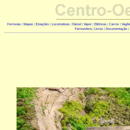
Ferrovias
|
Mapas
|
Estações
|
Locomotivas
|
Diesel
|
Vapor
|
Elétricas
|
Carros
|
Vagõ
Ferreosfera
|
Livros
|
Documentação
|