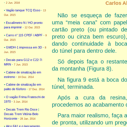
Carlos A
-
2 Jun. 2016
•
Vagão tanque TCQ Esso
-
13
Não se esqueça de faze
Out. 2015
uma “meia cana” com pape
•
Escalímetro N / HO pronto
para imprimir
-
12 Out. 2015
cartão preto (ou pintado d
•
Carro n° 115 CPEF / ABPF
-
preto ou cinza bem escuro)
9
Out. 2015
dando continuidade à boc
•
GMDH-1 impressa em 3D
-
8
do túnel para dentro dele.
Jun. 2015
•
Decais para G12 e C22-7i
Só depois faça o restant
MRN
-
7 Jun. 2015
da montanha (Figura 8).
•
Cabine de sinalização em
estireno
-
19 Dez. 2014
Na figura 9 está a boca d
•
Cabine de sinalização em
túnel, terminada.
palito de fósforo
-
17 Dez. 2014
Após a cura da resina
•
O vagão Frima Frateschi de
1970
-
3 Jun. 2014
procedemos ao acabamento 
•
Decais Trem Rio Doce
|
Decais Trem Vitória-Belo
Para maior realismo, faça a
Horizonte
-
28 Jan. 2014
de pronta, utilizando um preg
•
Alco FA1 e o lançamento