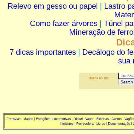
Relevo em gesso ou papel
|
Lastro pa
Mater
Como fazer árvores
|
Túnel p
Mineração de ferro
Dic
7 dicas importantes
|
Decálogo do fe
sua 
Busca no site
Ferrovias
|
Mapas
|
Estações
|
Locomotivas
|
Diesel
|
Vapor
|
Elétricas
|
Carros
|
Vagõe
Iniciantes
|
Ferreosfera
|
Livros
|
Documentação
|