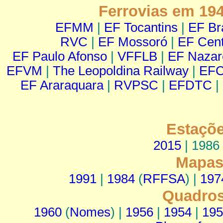
Ferrovias em 19
EFMM
|
EF Tocantins
|
EF Br
RVC
|
EF Mossoró
|
EF Cent
EF Paulo Afonso
|
VFFLB
|
EF Nazar
EFVM
|
The Leopoldina Railway
|
EF
EF Araraquara
|
RVPSC
|
EFDTC
|
Estaçõe
2015
| 1986
Mapas 
1991
|
1984
(
RFFSA
) |
197
Quadros
1960
(
Nomes
) |
1956
|
1954
|
195