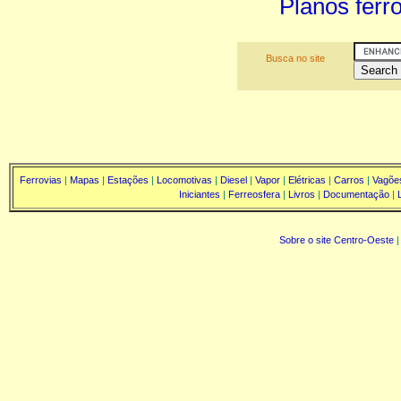
Planos ferro
Busca no site
Ferrovias
|
Mapas
|
Estações
|
Locomotivas
|
Diesel
|
Vapor
|
Elétricas
|
Carros
|
Vagõe
Iniciantes
|
Ferreosfera
|
Livros
|
Documentação
|
Sobre o site Centro-Oeste