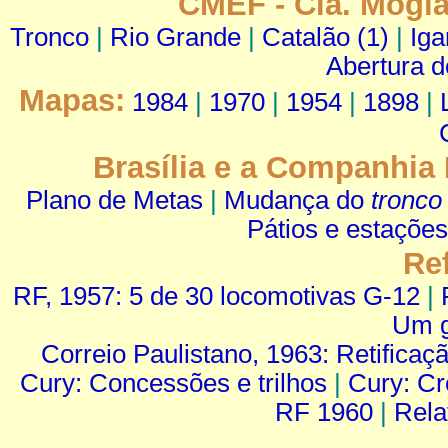
CMEF - Cia. Mogia
Tronco
|
Rio Grande
|
Catalão (1)
|
Iga
Abertura d
Mapas:
1984
|
1970
|
1954
|
1898
|
Brasília e a Companhia
Plano de Metas
|
Mudança do
tronco
Pátios e estações
Re
RF, 1957: 5 de 30 locomotivas G-12
|
Um g
Correio Paulistano, 1963: Retificaç
Cury: Concessões e trilhos
|
Cury: Cr
RF 1960
|
Rela