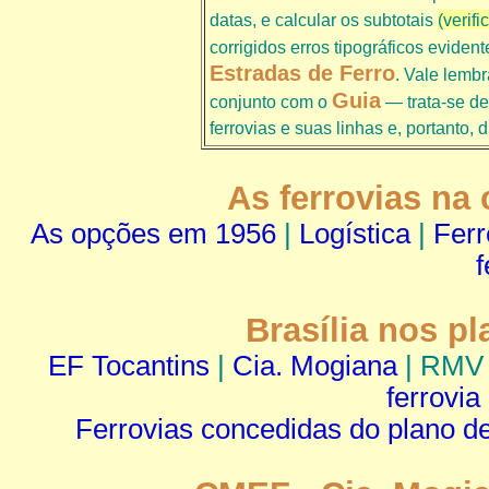
datas, e calcular os subtotais
(verifi
corrigidos erros tipográficos eviden
Estradas de Ferro
. Vale lemb
Guia
conjunto com o
— trata-se de
ferrovias e suas linhas e, portanto,
As ferrovias na 
As opções em 1956
|
Logística
|
Fer
f
Brasília nos pl
EF Tocantins
|
Cia. Mogiana
| RMV 
ferrovia
Ferrovias concedidas do plano d