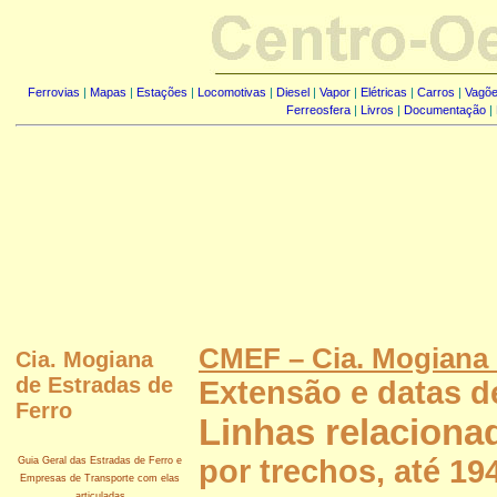
Ferrovias
|
Mapas
|
Estações
|
Locomotivas
|
Diesel
|
Vapor
|
Elétricas
|
Carros
|
Vagõ
Ferreosfera
|
Livros
|
Documentação
|
CMEF – Cia. Mogiana 
Cia. Mogiana
de Estradas de
Extensão e datas de
Ferro
Linhas relacionad
por trechos, até 19
Guia Geral das Estradas de Ferro e
Empresas de Transporte com elas
articuladas