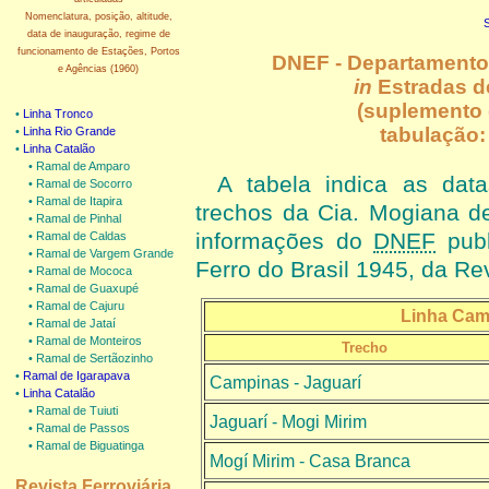
Nomenclatura, posição, altitude,
data de inauguração, regime de
funcionamento de Estações, Portos
DNEF - Departamento 
e Agências (1960)
in
Estradas de
(suplemento d
•
Linha Tronco
tabulação:
•
Linha Rio Grande
•
Linha Catalão
• Ramal de Amparo
A tabela indica as dat
• Ramal de Socorro
• Ramal de Itapira
trechos da Cia. Mogiana d
• Ramal de Pinhal
informações do
DNEF
publ
• Ramal de Caldas
• Ramal de Vargem Grande
Ferro do Brasil 1945, da Rev
• Ramal de Mococa
• Ramal de Guaxupé
• Ramal de Cajuru
Linha Camp
• Ramal de Jataí
• Ramal de Monteiros
Trecho
• Ramal de Sertãozinho
•
Ramal de Igarapava
Campinas - Jaguarí
•
Linha Catalão
• Ramal de Tuiuti
Jaguarí - Mogi Mirim
• Ramal de Passos
• Ramal de Biguatinga
Mogí Mirim - Casa Branca
Revista Ferroviária