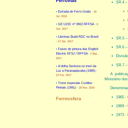
Ferrovias
SR.4 –
•
Estrada de Ferro Goiás
-
30
Jul. 2018
•
GE U23C nº 3902 RFFSA
-
8
Out. 2017
•
Litorinas Budd RDC no Brasil
SR.5 
-
27 Set. 2017
SR.6 
•
Fases de pintura das English
Electric EFSJ / RFFSA
-
2 Mai.
Divisã
2017
SR.7 
•
A Velha Senhora no trem da
Luz a Paranapiacaba (1985)
-
A publica
22 Fev. 2017
Ministério do
•
Trens especiais Curitiba -
Pinhais (1991)
-
Denomina
29 Nov. 2016
1965 - 
Ferreosfera
1969 - 
1973 -