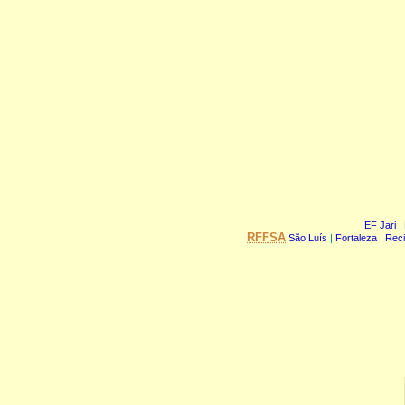
EF Jari
|
RFFSA
São Luís
|
Fortaleza
|
Reci