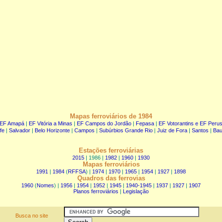
Mapas ferroviários de 1984
EF Amapá
|
EF Vitória a Minas
|
EF Campos do Jordão
|
Fepasa
|
EF Votorantins e EF Perus
fe
|
Salvador
|
Belo Horizonte
|
Campos
|
Subúrbios Grande Rio
|
Juiz de Fora
|
Santos
|
Bau
Estações ferroviárias
2015
| 1986 |
1982
|
1960
|
1930
Mapas ferroviários
1991
|
1984
(
RFFSA
) |
1974
|
1970
|
1965
|
1954
|
1927
|
1898
Quadros das ferrovias
1960
(
Nomes
) |
1956
|
1954
|
1952
|
1945
|
1940-1945
|
1937
|
1927
|
1907
Planos ferroviários
|
Legislação
Busca no site