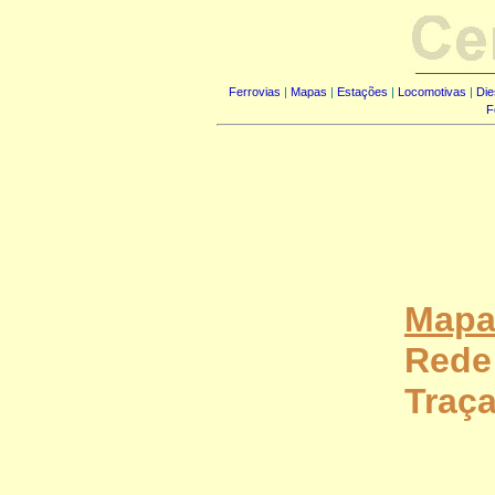
Ferrovias
|
Mapas
|
Estações
|
Locomotivas
|
Die
F
Mapas
Rede 
Traç