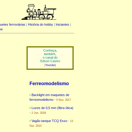
uetes ferroviárias
|
História do hobby
|
Iniciantes
|
me
Conheça,
também,
o canal do
Edson Castro
[
Youtube
]
Ferreomodelismo
•
Backlight em maquetes de
ferreomodelismo
-
5 Nov. 2017
•
Luzes de 0,5 mm (fibra ótica)
-
2 Jun. 2016
•
Vagão tanque TCQ Esso
-
13
Out. 2015