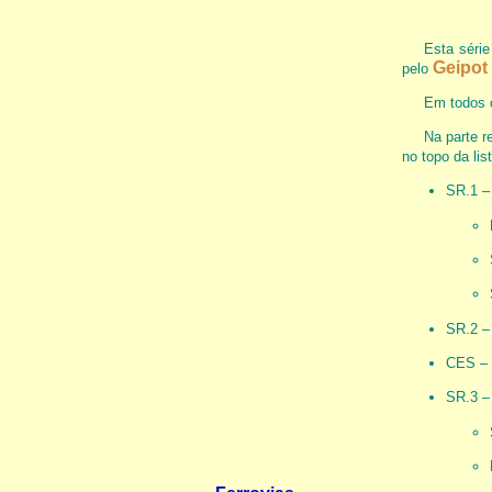
Esta séri
Geipot
pelo
Em todos o
Na parte r
no topo da lis
SR.1 –
SR.2 
CES – 
SR.3 –