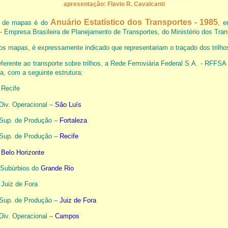
apresentação: Flavio R. Cavalcanti
Anuário Estatístico dos Transportes - 1985
e de mapas é do
, e
- Empresa Brasileira de Planejamento de Transportes, do Ministério dos Tran
s mapas, é expressamente indicado que representariam o traçado dos trilh
eferente ao transporte sobre trilhos, a Rede Ferroviária Federal S.A. - RFFSA
ta, com a seguinte estrutura:
 Recife
Div. Operacional –
São Luís
Sup. de Produção –
Fortaleza
Sup. de Produção –
Recife
–
Belo Horizonte
Subúrbios do
Grande Rio
 Juiz de Fora
Sup. de Produção –
Juiz de Fora
Div. Operacional –
Campos