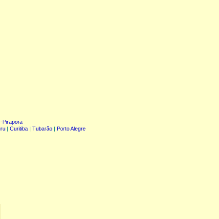
-Pirapora
ru
|
Curitiba
|
Tubarão
|
Porto Alegre