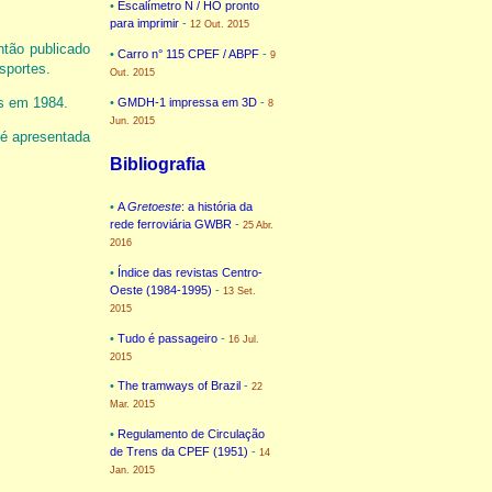
•
Escalímetro N / HO pronto
para imprimir
-
12 Out. 2015
ntão publicado
•
Carro n° 115 CPEF / ABPF
-
9
sportes.
Out. 2015
os em 1984.
•
GMDH-1 impressa em 3D
-
8
Jun. 2015
 é apresentada
Bibliografia
•
A
Gretoeste
: a história da
rede ferroviária GWBR
-
25 Abr.
2016
•
Índice das revistas Centro-
Oeste (1984-1995)
-
13 Set.
2015
•
Tudo é passageiro
-
16 Jul.
2015
•
The tramways of Brazil
-
22
Mar. 2015
•
Regulamento de Circulação
de Trens da CPEF (1951)
-
14
Jan. 2015