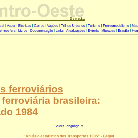
sel
|
Vapor
|
Elétricas
|
Carros
|
Vagões
|
Trilhos Urbanos
|
Turismo
|
Ferreomodelismo
|
Maq
erreosfera
|
Livros
|
Documentação
|
Links
|
Atualizações
|
Byteria
|
Mboabas
|
Brasília
|
Ho
 ferroviários
ferroviária brasileira:
ado 1984
Select Language
▼
"Anuário estatístico dos Transportes 1985" -
Geipot