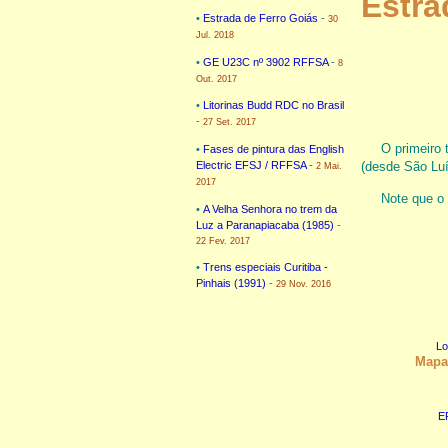
Estra
•
Estrada de Ferro Goiás
-
30
Jul. 2018
•
GE U23C nº 3902 RFFSA
-
8
Out. 2017
•
Litorinas Budd RDC no Brasil
-
27 Set. 2017
O primeiro 
•
Fases de pintura das English
Electric EFSJ / RFFSA
-
(desde São Luís
2 Mai.
2017
Note que o 
•
A Velha Senhora no trem da
Luz a Paranapiacaba (1985)
-
22 Fev. 2017
•
Trens especiais Curitiba -
Pinhais (1991)
-
29 Nov. 2016
Lo
Mapa
E