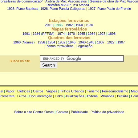
 brasileiras de comunicação”
|
A obra de Max Vasconcelos
|
Gênese da obra de Max Vascon
Relatório MVOP
|
n’
A Manha
...
1926: Plano Baptista
|
1926: Plano Pandiá Calógeras
|
1927: Plano Paulo de Frontin
Estações ferroviárias
2015
| 1986 |
1982
|
1960
|
1930
Mapas ferroviários
1991
|
1984
(
RFFSA
) |
1974
|
1970
|
1965
|
1954
|
1927
|
1898
Quadros das ferrovias
1960
(
Nomes
) |
1956
|
1954
|
1952
|
1945
|
1940-1945
|
1937
|
1927
|
1907
Planos ferroviários
|
Legislação
Busca no site
el
|
Vapor
|
Elétricas
|
Carros
|
Vagões
|
Trilhos Urbanos
|
Turismo
|
Ferreomodelismo
|
Maqu
rreosfera
|
Livros
|
Documentação
|
Links
|
Atualizações
|
Byteria
|
Mboabas
|
Brasília
|
Hom
Sobre o site Centro-Oeste
|
Contato
|
Publicidade
|
Política de privacidade