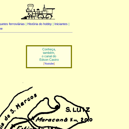
uetes ferroviárias
|
História do hobby
|
Iniciantes
|
me
Conheça,
também,
o canal do
Edson Castro
[
Youtube
]