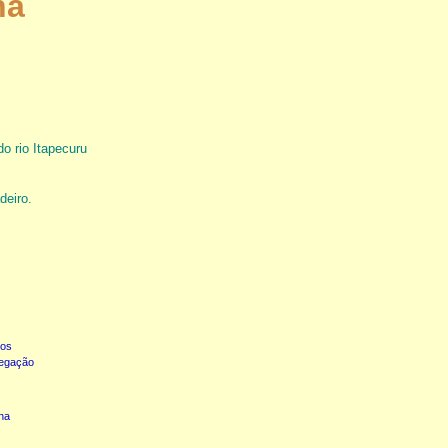
na
do rio Itapecuru
deiro.
hos
vegação
ina