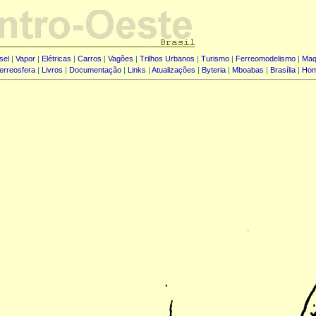
sel
|
Vapor
|
Elétricas
|
Carros
|
Vagões
|
Trilhos Urbanos
|
Turismo
|
Ferreomodelismo
|
Maq
erreosfera
|
Livros
|
Documentação
|
Links
|
Atualizações
|
Byteria
|
Mboabas
|
Brasília
|
Ho