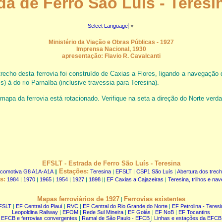
da de Ferro São Luís - Teresi
Select Language
▼
Ministério da Viação e Obras Públicas - 1927
Imprensa Nacional, 1930
apresentação: Flavio R. Cavalcanti
trecho desta ferrovia foi construído de Caxias a Flores, ligando a navegação 
) à do rio Parnaíba (inclusive travessia para Teresina).
mapa da ferrovia está rotacionado. Verifique na seta a direção do Norte verda
EFSLT - Estrada de Ferro São Luís - Teresina
Estações:
comotiva G8 A1A-A1A
||
Teresina
|
EFSLT
|
CSP1 São Luís
|
Abertura dos trec
s:
1984
|
1970
|
1965
|
1954
|
1927
|
1898
||
EF Caxias a Cajazeiras
|
Teresina, trilhos e na
Mapas ferroviários de 1927
Ferrovias existentes
|
FSLT
|
EF Central do Piauí
|
RVC
|
EF Central do Rio Grande do Norte
|
EF Petrolina - Teres
Leopoldina Railway
|
EFOM
|
Rede Sul Mineira
|
EF Goiás
|
EF NoB
|
EF Tocantins
EFCB e ferrovias convergentes
|
Ramal de São Paulo - EFCB
|
Linhas e estações da EFCB