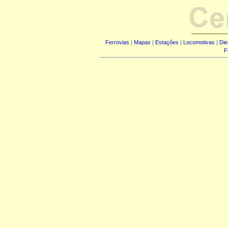
Ferrovias
|
Mapas
|
Estações
|
Locomotivas
|
Die
F