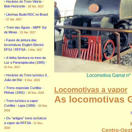
•
Horários do Trem Vitória -
Belo Horizonte
-
28 Set. 2017
•
Litorinas Budd RDC no Brasil
-
27 Set. 2017
•
Trem das Águas - ABPF Sul
de Minas
-
15 Set. 2017
•
Fases de pintura das
locomotivas English Electric
EFSJ / RFFSA
-
2 Mai. 2017
•
A Velha Senhora no trem da
Luz a Paranapiacaba (1985)
-
22 Fev. 2017
Locomotiva Garrat nº
•
Horários do Trem turístico S.
João del Rei
-
6 Dez. 2016
Locomotivas a vapor
•
Trens especiais Curitiba -
Pinhais (1991)
-
29 Nov. 2016
As locomotivas G
•
Trem turístico a vapor
Curitiba - Lapa (1986)
-
26 Nov.
2016
•
Os “antigos” trens turísticos
a vapor da RFFSA
-
21 Nov.
2016
Centro-Oest