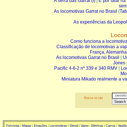
A serra das Garrat (I)
|
E por falar na 
serr
As locomotivas Garrat no Brasil
(
Tab
As experiências da Leopo
Locom
Como funciona a locomotiva
Classificação de locomotivas a va
França, Alemanha
As locomotivas Garrat no Brasil
|
U
Jones
Pacific 4-6-2 nº 339 e 340 RMV
|
Lo
Mon
Miniatura Mikado realmente a v
Busca no site
Ferrovias
|
Mapas
|
Estações
|
Locomotivas
|
Diesel
|
Vapor
|
Elétricas
|
Carros
|
Vagõe