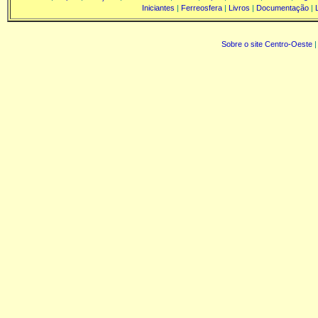
Iniciantes
|
Ferreosfera
|
Livros
|
Documentação
|
Sobre o site Centro-Oeste