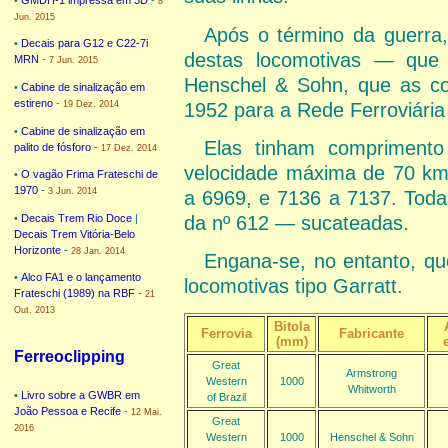
8
Jun. 2015
Após o término da guerra
•
Decais para G12 e C22-7i
destas locomotivas — qu
MRN
-
7 Jun. 2015
Henschel & Sohn, que as co
•
Cabine de sinalização em
estireno
-
1952 para a Rede Ferroviária
19 Dez. 2014
•
Cabine de sinalização em
Elas tinham comprimento
palito de fósforo
-
17 Dez. 2014
velocidade máxima de 70 km
•
O vagão Frima Frateschi de
1970
-
3 Jun. 2014
a 6969, e 7136 a 7137. Tod
•
Decais Trem Rio Doce
|
da nº 612 — sucateadas.
Decais Trem Vitória-Belo
Horizonte
-
28 Jan. 2014
Engana-se, no entanto, 
•
Alco FA1 e o lançamento
locomotivas tipo Garratt.
Frateschi (1989) na RBF
-
21
Out. 2013
Bitola
Ferrovia
Fabricante
(mm)
Ferreoclipping
Great
Armstrong
Western
1000
Whitworth
•
Livro sobre a GWBR em
of Brazil
João Pessoa e Recife
-
12 Mai.
Great
2016
Western
1000
Henschel & Sohn