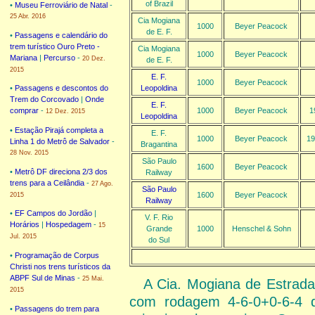
of Brazil
•
Museu Ferroviário de Natal
-
25 Abr. 2016
Cia Mogiana
1000
Beyer Peacock
de E. F.
•
Passagens e calendário do
trem turístico Ouro Preto -
Cia Mogiana
1000
Beyer Peacock
Mariana
|
Percurso
-
20 Dez.
de E. F.
2015
E. F.
1000
Beyer Peacock
Leopoldina
•
Passagens e descontos do
Trem do Corcovado
|
Onde
E. F.
1000
Beyer Peacock
1
comprar
-
12 Dez. 2015
Leopoldina
•
Estação Pirajá completa a
E. F.
1000
Beyer Peacock
19
Linha 1 do Metrô de Salvador
-
Bragantina
28 Nov. 2015
São Paulo
1600
Beyer Peacock
•
Metrô DF direciona 2/3 dos
Railway
trens para a Ceilândia
-
27 Ago.
São Paulo
1600
Beyer Peacock
2015
Railway
•
EF Campos do Jordão
|
V. F. Rio
Horários
|
Hospedagem
-
15
Grande
1000
Henschel & Sohn
Jul. 2015
do Sul
•
Programação de Corpus
Christi nos trens turísticos da
ABPF Sul de Minas
-
25 Mai.
A Cia. Mogiana de Estrada
2015
com rodagem 4-6-0+0-6-4 q
•
Passagens do trem para