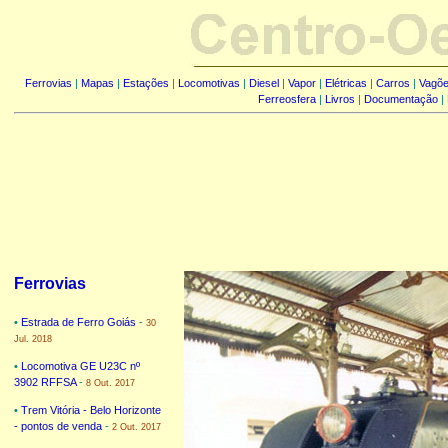
Ferrovias
|
Mapas
|
Estações
|
Locomotivas
|
Diesel
|
Vapor
|
Elétricas
|
Carros
|
Vagõ
Ferreosfera
|
Livros
|
Documentação
|
Ferrovias
•
Estrada de Ferro Goiás
-
30
Jul. 2018
•
Locomotiva GE U23C nº
3902 RFFSA
-
8 Out. 2017
•
Trem Vitória - Belo Horizonte
- pontos de venda
-
2 Out. 2017