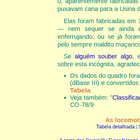
0, aparentemente fabricadas 
puxavam cana para a Usina de
Elas foram fabricadas em 
— nem sequer se ainda ex
enferrujando, ou se já for
pelo sempre maldito maçarico
Se
alguém souber algo
, 
sobre esta incógnita, agradec
Os dados do quadro fora
(dBase III) e convertido
Tabela
Veja também: "
Classific
CO-78/9
As locomoti
Tabela detalhada
|