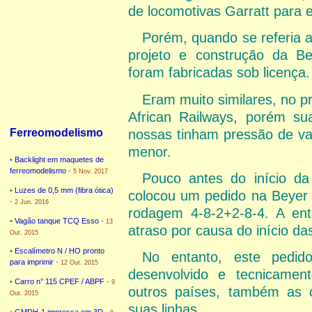
de locomotivas Garratt para e
Porém, quando se referia 
projeto e construção da B
foram fabricadas sob licença.
Eram muito similares, no p
African Railways, porém s
nossas tinham pressão de vap
Ferreomodelismo
menor.
•
Backlight em maquetes de
ferreomodelismo
-
5 Nov. 2017
Pouco antes do início d
•
Luzes de 0,5 mm (fibra ótica)
colocou um pedido na Beyer
-
2 Jun. 2016
rodagem 4-8-2+2-8-4. A ent
•
Vagão tanque TCQ Esso
-
13
atraso por causa do início da
Out. 2015
•
Escalímetro N / HO pronto
No entanto, este pedid
para imprimir
-
12 Out. 2015
desenvolvido e tecnicament
•
Carro n° 115 CPEF / ABPF
-
9
outros países, também as 
Out. 2015
suas linhas.
•
GMDH-1 impressa em 3D
-