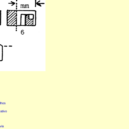
ilhos
ativo
via