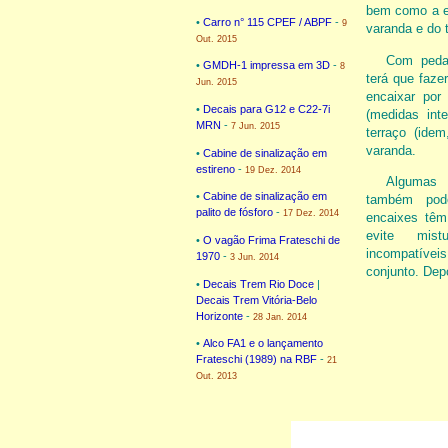
bem como a e
•
Carro n° 115 CPEF / ABPF
-
9
varanda e do t
Out. 2015
Com pedaç
•
GMDH-1 impressa em 3D
-
8
terá que faze
Jun. 2015
encaixar por
•
Decais para G12 e C22-7i
(medidas inte
MRN
-
7 Jun. 2015
terraço (idem
varanda.
•
Cabine de sinalização em
estireno
-
19 Dez. 2014
Algumas 
•
Cabine de sinalização em
também pod
palito de fósforo
-
17 Dez. 2014
encaixes tê
evite mistu
•
O vagão Frima Frateschi de
incompatíveis
1970
-
3 Jun. 2014
conjunto. Dep
•
Decais Trem Rio Doce
|
Decais Trem Vitória-Belo
Horizonte
-
28 Jan. 2014
•
Alco FA1 e o lançamento
Frateschi (1989) na RBF
-
21
Out. 2013