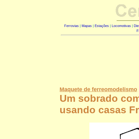
Ferrovias
|
Mapas
|
Estações
|
Locomotivas
|
Die
F
Maquete de ferreomodelismo
Um sobrado co
usando casas Fr