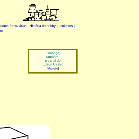
uetes ferroviárias
|
História do hobby
|
Iniciantes
|
me
Conheça,
também,
o canal do
Edson Castro
[
Youtube
]