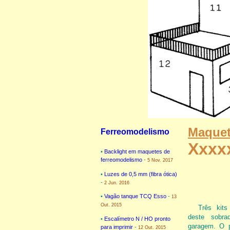
Maquet
Ferreomodelismo
Xxxx
•
Backlight em maquetes de
ferreomodelismo
-
5 Nov. 2017
•
Luzes de 0,5 mm (fibra ótica)
-
2 Jun. 2016
•
Vagão tanque TCQ Esso
-
13
Out. 2015
Três kit
deste sobra
•
Escalímetro N / HO pronto
garagem. O p
para imprimir
-
12 Out. 2015