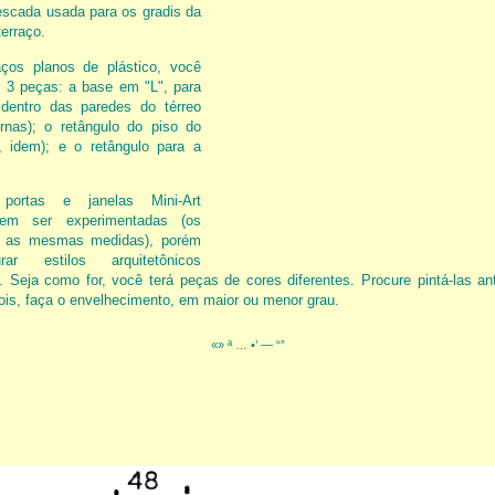
scada usada para os gradis da
erraço.
os planos de plástico, você
r 3 peças: a base em "L", para
 dentro das paredes do térreo
rnas); o retângulo do piso do
, idem); e o retângulo para a
portas e janelas Mini-Art
em ser experimentadas (os
m as mesmas medidas), porém
rar estilos arquitetônicos
. Seja como for, você terá peças de cores diferentes. Procure pintá-las an
ois, faça o envelhecimento, em maior ou menor grau.
«» ª … •’ — “”