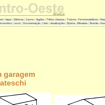
sel
|
Vapor
|
Elétricas
|
Carros
|
Vagões
|
Trilhos Urbanos
|
Turismo
|
Ferreomodelismo
|
Maq
erreosfera
|
Livros
|
Documentação
|
Links
|
Atualizações
|
Byteria
|
Mboabas
|
Brasília
|
Ho
m garagem
ateschi