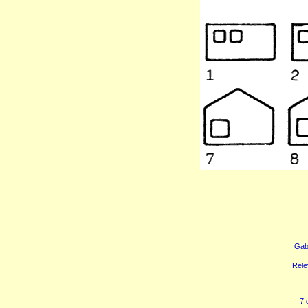
Gaba
Rele
7 