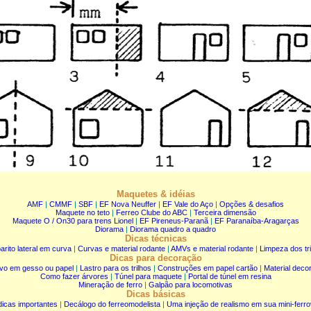
Maquetes & idéias
AMF
|
CMMF
|
SBF
|
EF Nova Neuffer
|
EF Vale do Aço
|
Opções & desafios
Maquete no teto
|
Ferreo Clube do ABC
|
Terceira dimensão
Maquete O / On30 para trens Lionel
|
EF Pireneus-Paranã
|
EF Paranaíba-Aragarças
Diorama
|
Diorama quadro a quadro
Dicas técnicas
rito lateral em curva
|
Curvas e material rodante
|
AMVs e material rodante
|
Limpeza dos tr
Dicas para decoração
vo em gesso ou papel
|
Lastro para os trilhos
|
Construções em papel cartão
|
Material decor
Como fazer árvores
|
Túnel para maquete
|
Portal de túnel em resina
Mineração de ferro
|
Galpão para locomotivas
Dicas básicas
dicas importantes
|
Decálogo do ferreomodelista
|
Uma injeção de realismo em sua mini-ferro