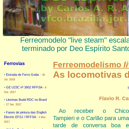
Ferreomodelo "live steam" escal
terminado por Deo Espírito Sant
Ferreomodelismo
l
Ferrovias
As locomotivas d
•
Estrada de Ferro Goiás
-
30
Jul. 2018
•
GE U23C nº 3902 RFFSA
-
8
Out. 2017
Flavio R. Ca
•
Litorinas Budd RDC no Brasil
-
27 Set. 2017
Ao receber o Chico
•
Fases de pintura das English
Tampieri e o Carlão para uma
Electric EFSJ / RFFSA
-
2 Mai.
2017
tarde de conversa boa e