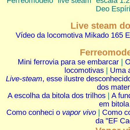
Ferreomodelo "live steam" escala 1:
Deo Espír
Live steam do
Vídeo da locomotiva Mikado 165
Ferreomode
Mini ferrovia para se embarcar
|
O
locomotivas
|
Uma a
Live-steam
, esse ilustre desconhecid
dos mater
A escolha da bitola dos trilhos
|
A fun
em bitol
Como conheci o
vapor vivo
|
Como co
da "EF Caç