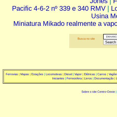
Jones
|
F
Pacific 4-6-2 nº 339 e 340 RMV
|
L
Usina Mo
Miniatura Mikado realmente a vapo
Busca no site
Ferrovias
|
Mapas
|
Estações
|
Locomotivas
|
Diesel
|
Vapor
|
Elétricas
|
Carros
|
Vagõe
Iniciantes
|
Ferreosfera
|
Livros
|
Documentação
|
Sobre o site Centro-Oeste