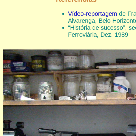
Vídeo-reportagem
de Fra
Alvarenga, Belo Horizont
“História de sucesso”, s
Ferroviária, Dez. 1989