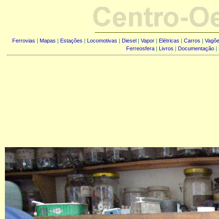
Ferrovias
|
Mapas
|
Estações
|
Locomotivas
|
Diesel
|
Vapor
|
Elétricas
|
Carros
|
Vagõ
Ferreosfera
|
Livros
|
Documentação
|