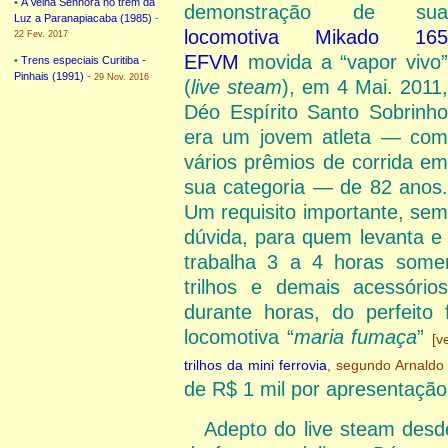
•
A Velha Senhora no trem da
demonstração de sua
Luz a Paranapiacaba (1985)
-
locomotiva Mikado 165
22 Fev. 2017
EFVM
movida a “vapor vivo”
•
Trens especiais Curitiba -
Pinhais (1991)
-
29 Nov. 2016
(
live steam
), em 4 Mai. 2011,
Déo Espírito Santo Sobrinho
era um jovem atleta — com
vários prêmios de corrida em
sua categoria — de 82 anos.
Um requisito importante, sem
dúvida, para quem levanta e
trabalha 3 a 4 horas some
trilhos e demais acessório
durante horas, do perfeito
locomotiva “
maria fumaça
”
[v
trilhos da mini ferrovia
, segundo Arnaldo 
de R$ 1 mil por apresentaçã
Adepto do live steam desd