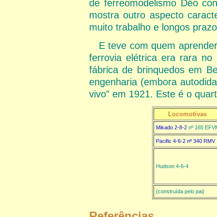
de ferreomodelismo Déo cons
mostra outro aspecto caract
muito trabalho e longos prazo
E teve com quem aprender
ferrovia elétrica era rara n
fábrica de brinquedos em Be
engenharia (embora autodidat
vivo” em 1921. Este é o quar
Locomotivas
Mikado 2-8-2
nº 165 EFV
Pacific 4-6-2 nº 340 RMV
Hudson 4-6-4
(construída pelo pai)
Referências