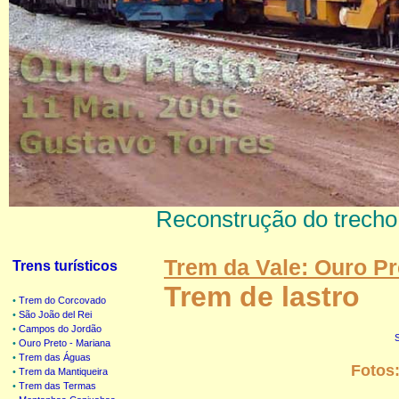
Reconstrução do trecho 
Trem da Vale: Ouro Pr
Trens turísticos
Trem de lastro
•
Trem do Corcovado
•
São João del Rei
•
Campos do Jordão
•
Ouro Preto - Mariana
•
Trem das Águas
Fotos
•
Trem da Mantiqueira
•
Trem das Termas