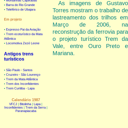
•
Montanhas Capixabas
As imagens de Gustavo
•
Barra do Rio Grande
Torres mostram o trabalho de
•
Teleférico de Ubajara
lastreamento dos trilhos em
Em projeto
Março de 2006, na
•
Expresso Pai da Aviação
reconstrução da ferrovia para
•
Trem ecoturístico da Mata
o projeto turístico Trem da
Atlântica
•
Locomotiva Zezé Leone
Vale, entre Ouro Preto e
Mariana.
Antigos trens
turísticos
•
São Paulo - Santos
•
Cruzeiro - São Lourenço
•
Trem da Mata Atlântica
•
Trem dos Inconfidentes
•
Trem Curitiba - Lapa
Calendário 1987
VFCJ
|
Bitolinha
|
Lapa
|
Inconfidentes
|
Trem da Serra
|
Paranapiacaba