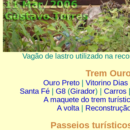
Vagão de lastro utilizado na reco
Trem Ouro
Ouro Preto
|
Vitorino Dias
Santa Fé
|
G8
(
Girador
) |
Carros
A maquete do trem turísti
A volta
|
Reconstruçã
Passeios turístico