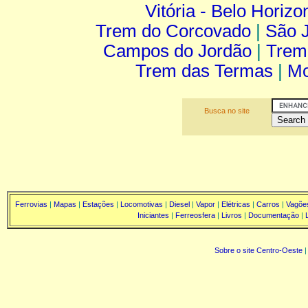
Vitória - Belo Horizo
Trem do Corcovado
|
São J
Campos do Jordão
|
Trem
Trem das Termas
|
Mo
Busca no site
Ferrovias
|
Mapas
|
Estações
|
Locomotivas
|
Diesel
|
Vapor
|
Elétricas
|
Carros
|
Vagõe
Iniciantes
|
Ferreosfera
|
Livros
|
Documentação
|
Sobre o site Centro-Oeste