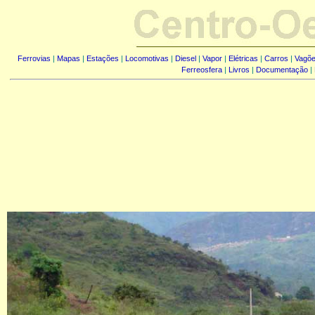
Ferrovias
|
Mapas
|
Estações
|
Locomotivas
|
Diesel
|
Vapor
|
Elétricas
|
Carros
|
Vagõ
Ferreosfera
|
Livros
|
Documentação
|