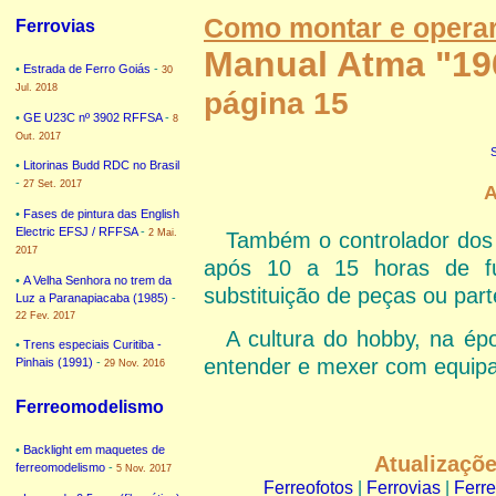
Como montar e operar 
Ferrovias
Manual Atma "19
•
Estrada de Ferro Goiás
-
30
Jul. 2018
página 15
•
GE U23C nº 3902 RFFSA
-
8
Out. 2017
•
Litorinas Budd RDC no Brasil
-
27 Set. 2017
A
•
Fases de pintura das English
Electric EFSJ / RFFSA
-
2 Mai.
Também o controlador dos 
2017
após 10 a 15 horas de f
•
A Velha Senhora no trem da
substituição de peças ou par
Luz a Paranapiacaba (1985)
-
22 Fev. 2017
A cultura do hobby, na ép
•
Trens especiais Curitiba -
entender e mexer com equipa
Pinhais (1991)
-
29 Nov. 2016
Ferreomodelismo
•
Backlight em maquetes de
Atualizaçõ
ferreomodelismo
-
5 Nov. 2017
Ferreofotos
|
Ferrovias
|
Ferr