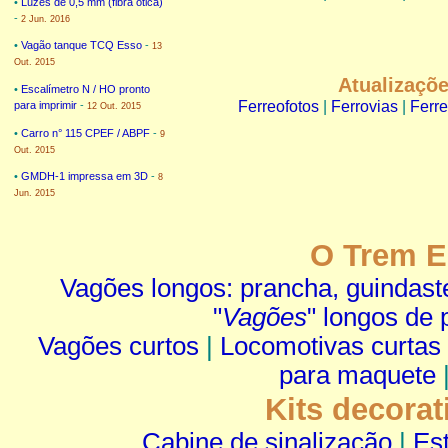
•
Luzes de 0,5 mm (fibra ótica)
-
2 Jun. 2016
•
Vagão tanque TCQ Esso
-
13
Out. 2015
Atualizaçõ
•
Escalímetro N / HO pronto
Ferreofotos
|
Ferrovias
|
Ferr
para imprimir
-
12 Out. 2015
•
Carro n° 115 CPEF / ABPF
-
9
Out. 2015
•
GMDH-1 impressa em 3D
-
8
Jun. 2015
O Trem E
Vagões longos: prancha, guindast
"
Vagões
" longos de
Vagões curtos
|
Locomotivas curtas
para maquete
Kits decora
Cabine de sinalização
|
Est