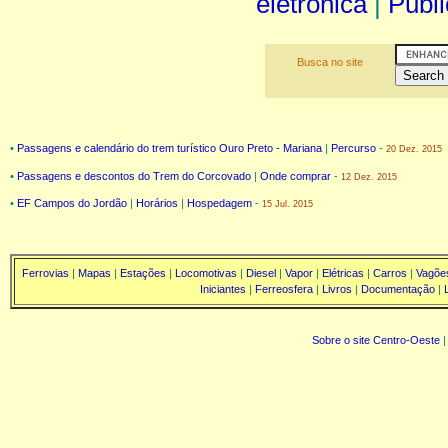
eletrônica
|
Publi
Busca no site
•
Passagens e calendário do trem turístico Ouro Preto - Mariana
|
Percurso
-
20 Dez. 2015
•
Passagens e descontos do Trem do Corcovado
|
Onde comprar
-
12 Dez. 2015
•
EF Campos do Jordão
|
Horários
|
Hospedagem
-
15 Jul. 2015
Ferrovias
|
Mapas
|
Estações
|
Locomotivas
|
Diesel
|
Vapor
|
Elétricas
|
Carros
|
Vagõe
Iniciantes
|
Ferreosfera
|
Livros
|
Documentação
|
Sobre o site Centro-Oeste