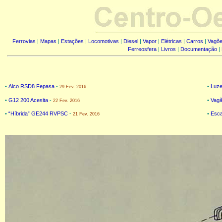
Ferrovias
|
Mapas
|
Estações
|
Locomotivas
|
Diesel
|
Vapor
|
Elétricas
|
Carros
|
Vagõ
Ferreosfera
|
Livros
|
Documentação
|
•
Alco RSD8 Fepasa
-
•
Luze
29 Fev. 2016
•
G12 200 Acesita
-
•
Vag
22 Fev. 2016
•
“Híbrida” GE244 RVPSC
-
•
Esca
21 Fev. 2016