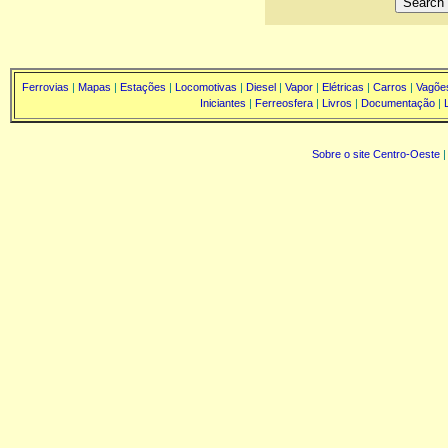
Ferrovias
|
Mapas
|
Estações
|
Locomotivas
|
Diesel
|
Vapor
|
Elétricas
|
Carros
|
Vagõe
Iniciantes
|
Ferreosfera
|
Livros
|
Documentação
|
Sobre o site Centro-Oeste