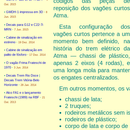
códigos das peças de
Out. 2015
reposição dos vagões curtos
•
GMDH-1 impressa em 3D
-
8
Atma.
Jun. 2015
•
Decais para G12 e C22-7i
Esta configuração dos
MRN
-
7 Jun. 2015
vagões curtos pertence a um
•
Cabine de sinalização em
momento bem definido, na
estireno
-
19 Dez. 2014
história do trem elétrico da
•
Cabine de sinalização em
Atma — chassi de plástico,
palito de fósforo
-
17 Dez. 2014
apenas 2 eixos (4 rodas), e
•
O vagão Frima Frateschi de
1970
-
3 Jun. 2014
uma longa mola para manter
•
Decais Trem Rio Doce
|
os engates centralizados.
Decais Trem Vitória-Belo
Horizonte
-
28 Jan. 2014
Em outros momentos, os va
•
Alco FA1 e o lançamento
Frateschi (1989) na RBF
-
21
chassi de lata;
Out. 2013
2 truques;
rodeiros metálicos sem i
rodeiros de plástico;
corpo de lata e corpo de 