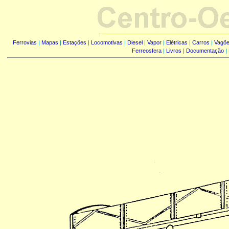
Ferrovias
|
Mapas
|
Estações
|
Locomotivas
|
Diesel
|
Vapor
|
Elétricas
|
Carros
|
Vagõ
Ferreosfera
|
Livros
|
Documentação
|