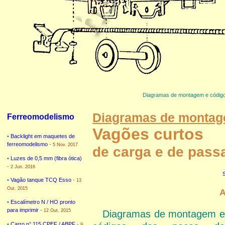
Diagramas de montagem e código
Diagramas de montage
Ferreomodelismo
Vagões curtos
•
Backlight em maquetes de
ferreomodelismo
-
5 Nov. 2017
de carga e de pass
•
Luzes de 0,5 mm (fibra ótica)
-
2 Jun. 2016
•
Vagão tanque TCQ Esso
-
13
Out. 2015
A
•
Escalímetro N / HO pronto
para imprimir
-
12 Out. 2015
Diagramas de montagem e
•
Carro n° 115 CPEF / ABPF
-
9