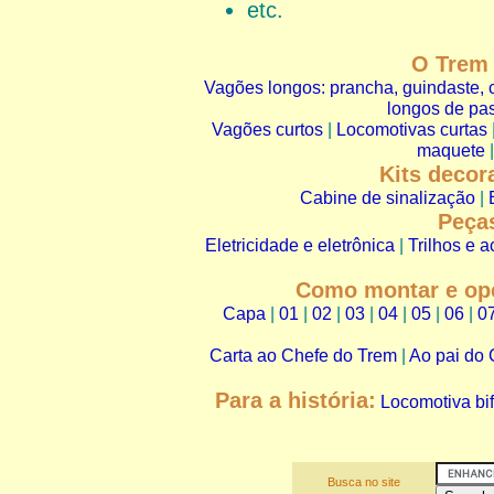
etc.
O Trem 
Vagões longos: prancha, guindaste,
longos de pa
Vagões curtos
|
Locomotivas curtas
maquete
Kits decor
Cabine de sinalização
|
Peça
Eletricidade e eletrônica
|
Trilhos e a
Como montar e ope
Capa
|
01
|
02
|
03
|
04
|
05
|
06
|
0
Carta ao Chefe do Trem
|
Ao pai do 
Para a história:
Locomotiva bif
Busca no site