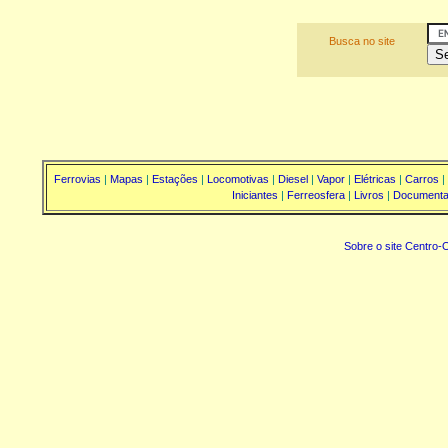
Busca no site
Ferrovias
|
Mapas
|
Estações
|
Locomotivas
|
Diesel
|
Vapor
|
Elétricas
|
Carros
|
Iniciantes
|
Ferreosfera
|
Livros
|
Documenta
Sobre o site Centro-