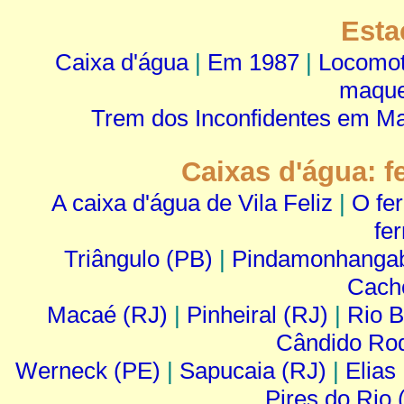
Esta
Caixa d'água
|
Em 1987
|
Locomot
maque
Trem dos Inconfidentes em Ma
Caixas d'água: f
A caixa d'água de Vila Feliz
|
O fe
fe
Triângulo (PB)
|
Pindamonhanga
Cacho
Macaé (RJ)
|
Pinheiral (RJ)
|
Rio B
Cândido Rod
Werneck (PE)
|
Sapucaia (RJ)
|
Elias
Pires do Rio