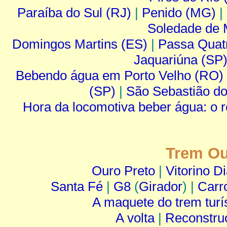
Paraíba do Sul (RJ)
|
Penido (MG)
|
Soledade de 
Domingos Martins (ES)
|
Passa Quat
Jaquariúna (SP
Bebendo água em Porto Velho (RO)
(SP)
|
São Sebastião d
Hora da locomotiva beber água: o r
Trem Ou
Ouro Preto
|
Vitorino D
Santa Fé
|
G8
(
Girador
) |
Carr
A maquete do trem turí
A volta
|
Reconstru