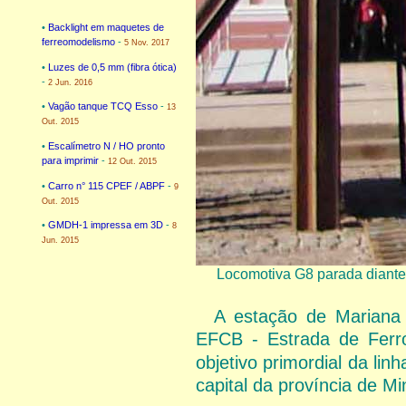
•
Backlight em maquetes de
ferreomodelismo
-
5 Nov. 2017
•
Luzes de 0,5 mm (fibra ótica)
-
2 Jun. 2016
•
Vagão tanque TCQ Esso
-
13
Out. 2015
•
Escalímetro N / HO pronto
para imprimir
-
12 Out. 2015
•
Carro n° 115 CPEF / ABPF
-
9
Out. 2015
•
GMDH-1 impressa em 3D
-
8
Jun. 2015
Locomotiva G8 parada diante 
A estação de Mariana
EFCB - Estrada de Ferr
objetivo primordial da lin
capital da província de Mi