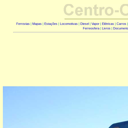
Ferrovias
|
Mapas
|
Estações
|
Locomotivas
|
Diesel
|
Vapor
|
Elétricas
|
Carros
Ferreosfera
|
Livros
|
Document