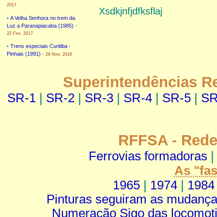
2017
Xsdkjnfjdfksflaj
•
A Velha Senhora no trem da
Luz a Paranapiacaba (1985)
-
22 Fev. 2017
•
Trens especiais Curitiba -
Pinhais (1991)
-
29 Nov. 2016
Superintendências R
SR-1
|
SR-2
|
SR-3
|
SR-4
|
SR-5
|
SR
RFFSA - Rede 
Ferrovias formadoras
As "fa
1965
|
1974
|
1984
Pinturas seguiram as mudanç
Numeração Sigo das locomot