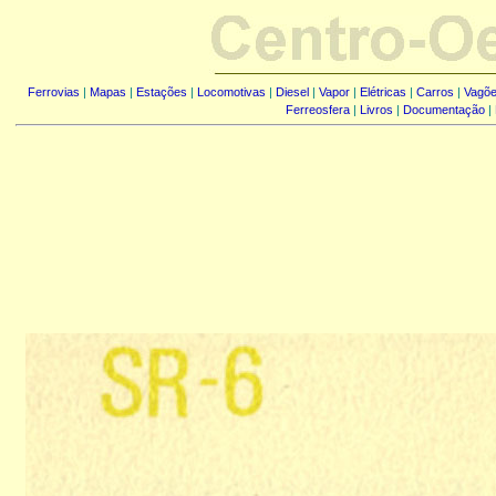
Ferrovias
|
Mapas
|
Estações
|
Locomotivas
|
Diesel
|
Vapor
|
Elétricas
|
Carros
|
Vagõ
Ferreosfera
|
Livros
|
Documentação
|