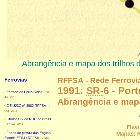
Abrangência e mapa dos trilhos 
RFFSA - Rede Ferroviá
Ferrovias
1991:
SR-
6 - Por
•
Estrada de Ferro Goiás
-
30
Jul. 2018
Abrangência e mapa
•
GE U23C nº 3902 RFFSA
-
8
Out. 2017
•
Litorinas Budd RDC no Brasil
-
27 Set. 2017
Flavi
Mapas: R
•
Fases de pintura das English
Electric EFSJ / RFFSA
-
2 Mai.