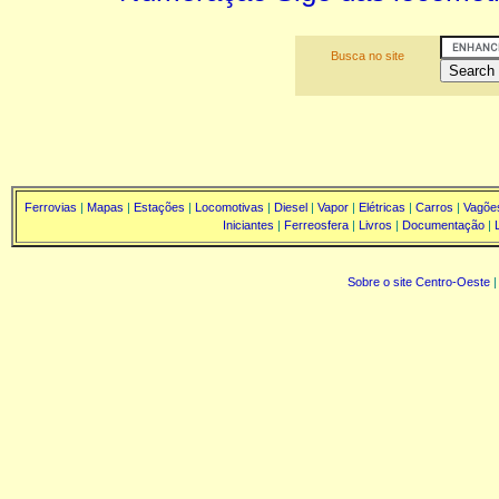
Busca no site
Ferrovias
|
Mapas
|
Estações
|
Locomotivas
|
Diesel
|
Vapor
|
Elétricas
|
Carros
|
Vagõe
Iniciantes
|
Ferreosfera
|
Livros
|
Documentação
|
Sobre o site Centro-Oeste