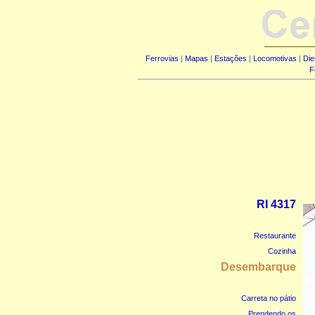
Ferrovias
|
Mapas
|
Estações
|
Locomotivas
|
Die
F
RI 4317
Restaurante
Cozinha
Desembarque
Carreta no pátio
Prendendo os