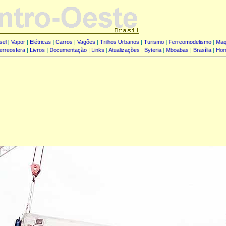
sel
|
Vapor
|
Elétricas
|
Carros
|
Vagões
|
Trilhos Urbanos
|
Turismo
|
Ferreomodelismo
|
Maq
erreosfera
|
Livros
|
Documentação
|
Links
|
Atualizações
|
Byteria
|
Mboabas
|
Brasília
|
Ho