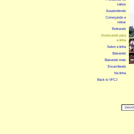
cabos
Suspendendo
Começando a
retirar
Retirando
Deslocando para
a linha
Sobre a linha
Baixando
Baixando mais
Encarrilando
Na linha
Back to VFCJ